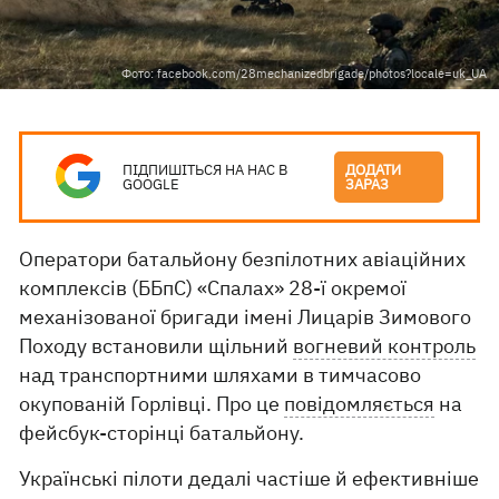
Фото: facebook.com/28mechanizedbrigade/photos?locale=uk_UA
ПІДПИШІТЬСЯ НА НАС В
ДОДАТИ
GOOGLE
ЗАРАЗ
Оператори батальйону безпілотних авіаційних
комплексів (ББпС) «Спалах» 28-ї окремої
механізованої бригади імені Лицарів Зимового
Походу встановили щільний
вогневий контроль
над транспортними шляхами в тимчасово
окупованій Горлівці. Про це
повідомляється
на
фейсбук-сторінці батальйону.
Українські пілоти дедалі частіше й ефективніше