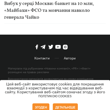
Вибух у серці Москви: банкет на 10 млн,
«Майбахи» ФСО та мовчання навколо
генерала Чайко
Контакти
Автори
Матеріали під рубриками «Новини компанії», «PR» і «Факт»
розміщені на правах реклами
Використання матеріалів дозволяється за умови розміщення
активного гіперпосилання на KP.UA в першому абзаці.
Цей веб-сайт використовує cookies для покращення
взаємодії з користувачем під час відвідування веб-
© ТОВ «ЮЛАВ МЕДІА» 2026. Всі права захищені.
сайту. Користування веб-сайтом означає згоду з його
ПОЛІТИКОЮ COOKIES
Дизайн
ЗГОДЕН
ДЕТАЛЬНІШЕ