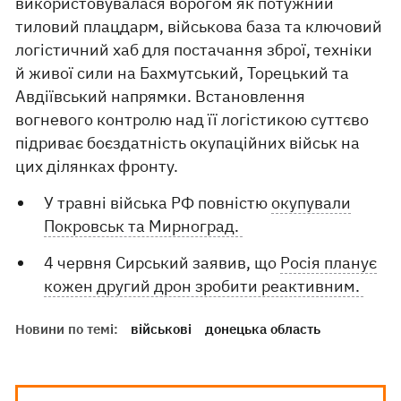
використовувалася ворогом як потужний
тиловий плацдарм, військова база та ключовий
логістичний хаб для постачання зброї, техніки
й живої сили на Бахмутський, Торецький та
Авдіївський напрямки. Встановлення
вогневого контролю над її логістикою суттєво
підриває боєздатність окупаційних військ на
цих ділянках фронту.
У травні війська РФ повністю
окупували
Покровськ та Мирноград.
4 червня Сирський заявив, що
Росія планує
кожен другий дрон зробити реактивним.
Новини по темі:
військові
донецька область