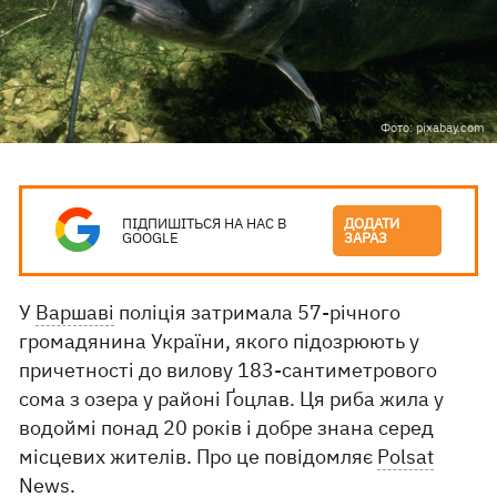
Фото: pixabay.com
ПІДПИШІТЬСЯ НА НАС В
ДОДАТИ
GOOGLE
ЗАРАЗ
У
Варшаві
поліція затримала 57-річного
громадянина України, якого підозрюють у
причетності до вилову 183-сантиметрового
сома з озера у районі Ґоцлав. Ця риба жила у
водоймі понад 20 років і добре знана серед
місцевих жителів. Про це повідомляє
Polsat
News
.