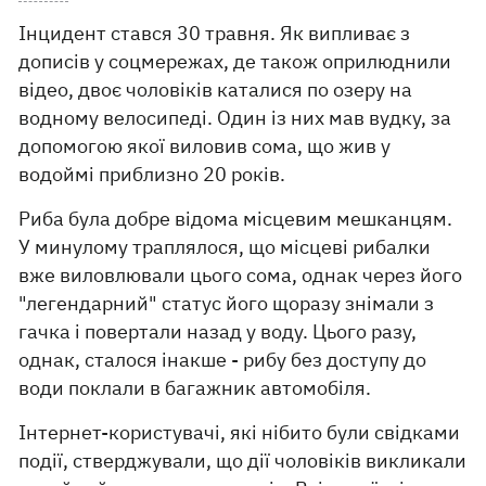
Інцидент стався 30 травня. Як випливає з
дописів у соцмережах, де також оприлюднили
відео, двоє чоловіків каталися по озеру на
водному велосипеді. Один із них мав вудку, за
допомогою якої виловив сома, що жив у
водоймі приблизно 20 років.
Риба була добре відома місцевим мешканцям.
У минулому траплялося, що місцеві рибалки
вже виловлювали цього сома, однак через його
"легендарний" статус його щоразу знімали з
гачка і повертали назад у воду. Цього разу,
однак, сталося інакше - рибу без доступу до
води поклали в багажник автомобіля.
Інтернет-користувачі, які нібито були свідками
події, стверджували, що дії чоловіків викликали