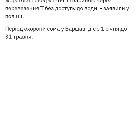
жорстоке поводження з твариною через
перевезення її без доступу до води, - заявили у
поліції.
Період охорони сома у Варшаві діє з 1 січня до
31 травня.