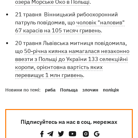
озера Морське Око в Польщі
.
21 травня Вінницький рибоохоронний
патруль повідомив, що
чоловік "наловив"
67 карасів на 105 тисяч гривень
.
20 травня Львівська митниця повідомила,
що
50-річна киянка намагалася незаконно
ввезти з Польщі до України 133 селекційні
коропи, орієнтовна вартість яких
перевищує 1 млн гривень
.
Новини по темі:
риба
Польща
злочин
поліція
Підписуйтесь на нас в соц. мережах