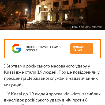
Фото: t.me/dsns_telegram
ПІДПИШІТЬСЯ НА НАС В
ДОДАТИ
GOOGLE
ЗАРАЗ
Жертвами російського масованого удару
у
Києві
вже стали 19 людей. Про це
повідомили
у
пресцентрі Державної служби з надзвичайних
ситуацій.
– У Києві до 19 людей зросла кількість загиблих
внаслідок російського удару в ніч проти 6