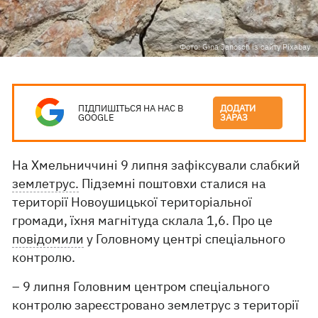
Фото: Gina Janosch із сайту Pixabay
ПІДПИШІТЬСЯ НА НАС В
ДОДАТИ
GOOGLE
ЗАРАЗ
На Хмельниччині 9 липня зафіксували слабкий
землетрус.
Підземні поштовхи сталися на
території Новоушицької територіальної
громади, їхня магнітуда склала 1,6. Про це
повідомили
у Головному центрі спеціального
контролю.
– 9 липня Головним центром спеціального
контролю зареєстровано землетрус з території