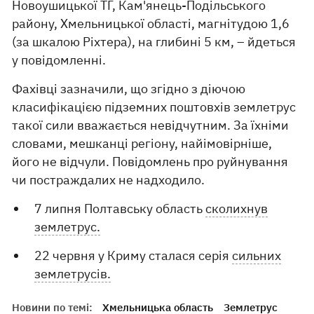
Новоушицької ТГ, Кам'янець-Подільського
району, Хмельницької області, магнітудою 1,6
(за шкалою Ріхтера), на глибині 5 км, – йдеться
у повідомленні.
Фахівці зазначили, що згідно з діючою
класифікацією підземних поштовхів землетрус
такої сили вважається невідчутним. За їхніми
словами, мешканці регіону, найімовірніше,
його не відчули. Повідомлень про руйнування
чи постраждалих не надходило.
7 липня Полтавську область
сколихнув
землетрус.
22 червня у Криму сталася серія
сильних
землетрусів.
Новини по темі:
Хмельницька область
Землетрус