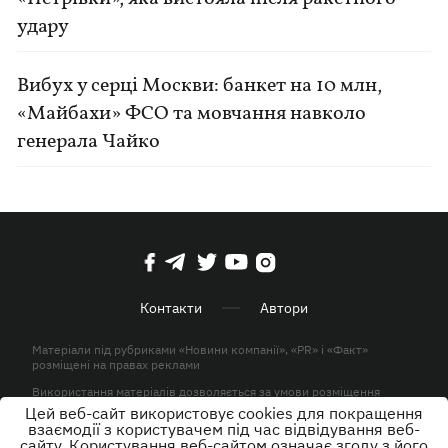
удару
Вибух у серці Москви: банкет на 10 млн,
«Майбахи» ФСО та мовчання навколо
генерала Чайко
Контакти
Автори
Матеріали під рубриками «Новини компанії», «PR» і «Факт»
розміщені на правах реклами
Використання матеріалів дозволяється за умови розміщення
активного гіперпосилання на KP.UA в першому абзаці.
Цей веб-сайт використовує cookies для покращення
взаємодії з користувачем під час відвідування веб-
© ТОВ «ЮЛАВ МЕДІА» 2026. Всі права захищені.
сайту. Користування веб-сайтом означає згоду з його