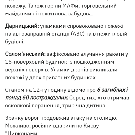
пожежу. Також горіли МАФи, торговельний
майданчик і нежитлова забудова.
Дарницький:
уламками спровоковано пожежі
на автозаправній станції (АЗС) та в нежитловій
будівлі.
Солом'янський:
зафіксовано влучання ракети у
15-поверховий будинок із пошкодженням
верхніх поверхів. Уламки дронів викликали
пожежі у двох приватних будинках.
Станом на 12-ту годину відомо про
6 загиблих і
понад 60 постраждалих.
Серед тих, хто отримав
осколкові поранення, трирічна дитина.
Зранку ворог продовжив атаку на столицю.
Можливо, росіяни
вдарили по Києву
"Цирконами".