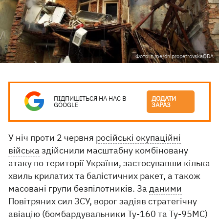
Фото: t.me/dnipropetrovskaODA
ПІДПИШІТЬСЯ НА НАС В
ДОДАТИ
GOOGLE
ЗАРАЗ
У ніч проти 2 червня
російські окупаційні
війська
здійснили масштабну комбіновану
атаку по території України, застосувавши кілька
хвиль крилатих та балістичних ракет, а також
масовані групи безпілотників. За
даними
Повітряних сил ЗСУ, ворог задіяв стратегічну
авіацію (бомбардувальники Ту-160 та Ту-95МС)