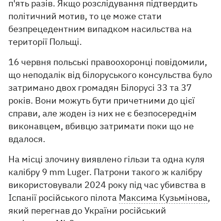
п'ять разів. Якщо розслідування підтвердить
політичний мотив, то це може стати
безпрецедентним випадком насильства на
території Польщі.
16 червня польські правоохоронці повідомили,
що неподалік від білоруського консульства було
затримано двох громадян Білорусі 33 та 37
років. Вони можуть бути причетними до цієї
справи, але жоден із них не є безпосереднім
виконавцем, вбивцю затримати поки що не
вдалося.
На місці злочину виявлено гільзи та одна куля
калібру 9 mm Luger. Патрони такого ж калібру
використовували 2024 року під час убивства в
Іспанії російського пілота
Максима Кузьмінова
,
який перегнав до України російський