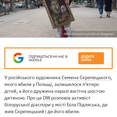
Фото: facebook.com/Simon Skrepetski
ПІДПИШІТЬСЯ НА НАС В
ДОДАТИ
GOOGLE
ЗАРАЗ
У російського художника
Семена Скрепецького
,
якого вбили у Польщі, залишилося п'ятеро
дітей, а його дружина наразі вагітна шостою
дитиною. Про це
DW
розповів активіст
білоруської діаспори у місті Біла Підляська, де
жив Скрепецький і де його вбили.