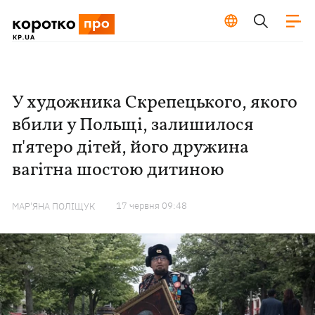
У художника Скрепецького, якого
вбили у Польщі, залишилося
п'ятеро дітей, його дружина
вагітна шостою дитиною
17 червня 09:48
МАР'ЯНА ПОЛІЩУК