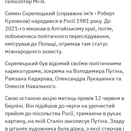
гелікоптер Мі-8.
Семен Скрепецький (справжнє ім'я - Роберт
Кузовков) народився в Росії 1981 року. До
2021-го мешкав в Алтайському краї, потім,
побоюючись політичного переслідування,
емігрував до Польщі, отримав там статус
міжнародного захисту.
Скрепецький був відомий своїми політичними
карикатурами, зокрема на Володимира Путіна,
Рамзана Кадирова, Олександра Лукашенка та
Олексія Навального.
Свою останню акцію митець провів 12 червня в
Берліні. Він підійшов до черги на урочистий
прийом до посольства Росії, тримаючи в руках
картину, на якій Сталін заколисує Путіна. Ззаду
в штанях художника була дірка, з якої стирчав і