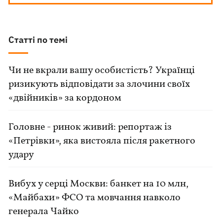
Статті по темі
Чи не вкрали вашу особистість? Українці
ризикують відповідати за злочини своїх
«двійників» за кордоном
Головне - ринок живий: репортаж із
«Петрівки», яка вистояла після ракетного
удару
Вибух у серці Москви: банкет на 10 млн,
«Майбахи» ФСО та мовчання навколо
генерала Чайко