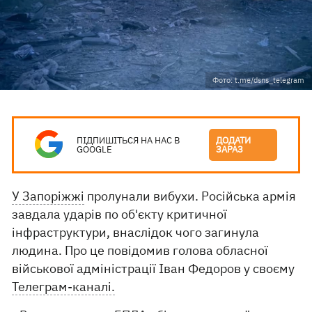
Фото: t.me/dsns_telegram
ПІДПИШІТЬСЯ НА НАС В
ДОДАТИ
GOOGLE
ЗАРАЗ
У Запоріжжі
пролунали вибухи. Російська армія
завдала ударів по об'єкту критичної
інфраструктури, внаслідок чого загинула
людина. Про це повідомив голова обласної
військової адміністрації Іван Федоров у своєму
Телеграм-каналі.