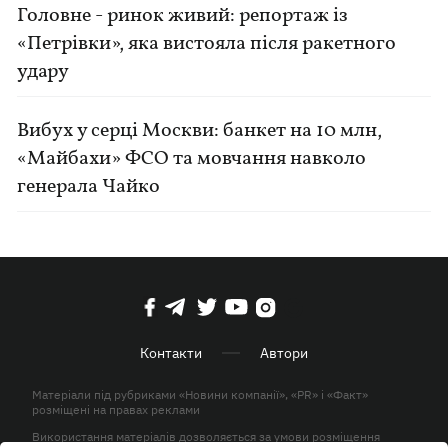
Головне - ринок живий: репортаж із
«Петрівки», яка вистояла після ракетного
удару
Вибух у серці Москви: банкет на 10 млн,
«Майбахи» ФСО та мовчання навколо
генерала Чайко
Контакти
Автори
Матеріали під рубриками «Новини компанії», «PR» і «Факт»
розміщені на правах реклами
Використання матеріалів дозволяється за умови розміщення