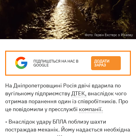
Фото: Гервін Екстерс з Pixabay
ПІДПИШІТЬСЯ НА НАС В
ДОДАТИ
GOOGLE
ЗАРАЗ
На Дніпропетровщині Росія двічі вдарила по
вугільному підприємству
ДТЕК,
внаслідок чого
отримав поранення один із співробітників. Про
це повідомили у пресслужбі
компанії.
- Внаслідок удару БПЛА поблизу шахти
постраждав механік. Йому надається необхідна