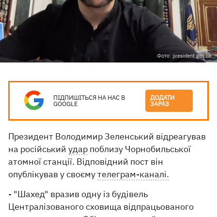
Фото: president.gov.ua
ПІДПИШІТЬСЯ НА НАС В
ДОДАТИ
GOOGLE
ЗАРАЗ
Президент Володимир Зеленський відреагував
на російський
удар
поблизу Чорнобильської
атомної станції. Відповідний пост він
опублікував у своєму
телеграм-каналі.
- "Шахед" вразив одну із будівель
Централізованого сховища відпрацьованого