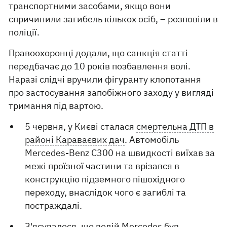
транспортними засобами, якщо вони
спричинили загибель кількох осіб, – розповіли в
поліції.
Правоохоронці додали, що санкція статті
передбачає до 10 років позбавлення волі.
Наразі слідчі вручили фігуранту клопотання
про застосування запобіжного заходу у вигляді
тримання під вартою.
5 червня, у Києві сталася
смертельна ДТП в
районі Караваєвих дач
. Автомобіль
Mercedes-Benz C300 на швидкості виїхав за
межі проїзної частини та врізався в
конструкцію підземного пішохідного
переходу, внаслідок чого є загиблі та
постраждалі.
З'ясувалося, що
водій Mercedes був