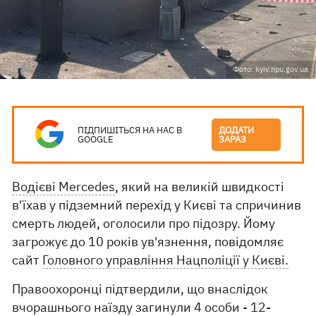
Фото: kyiv.npu.gov.ua
ПІДПИШІТЬСЯ НА НАС В
ДОДАТИ
GOOGLE
ЗАРАЗ
Водієві Mercedes
, який на великій швидкості
в'їхав у підземний перехід у Києві та спричинив
смерть людей, оголосили про підозру. Йому
загрожує до 10 років ув'язнення, повідомляє
сайт
Головного управління Нацполіції у Києві.
Правоохоронці підтвердили, що внаслідок
вчорашнього наїзду загинули 4 особи - 12-