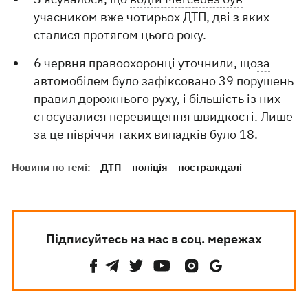
учасником вже чотирьох ДТП
, дві з яких
сталися протягом цього року.
6 червня правоохоронці уточнили, що
за
автомобілем було зафіксовано 39 порушень
правил дорожнього руху
, і більшість із них
стосувалися перевищення швидкості. Лише
за це півріччя таких випадків було 18.
Новини по темі:
ДТП
поліція
постраждалі
Підписуйтесь на нас в соц. мережах