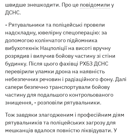
швидше знешкодити. Про це
повідомили
у
ДСНС.
- Рятувальники та поліцейські провели
надскладну, ювелірну спецоперацію: за
допомогою колінчатого підйомника
вибухотехнік Нацполіції на висоті вручну
розрядив і вилучив бойову частину зі стіни
будинку. Після цього фахівці РХБЗ ДСНС
перевірили уламки дрона на наявність
небезпечних речовин і радіаційного фону. Далі
сапери безпечно транспортували бойову
частину для подальшого контрольованого
знищення, - розповіли рятувальники.
Тож завдяки злагодженим і професійним діям
рятувальників та поліцейських загрозу для
мешканців вдалося повністю ліквідувати. У