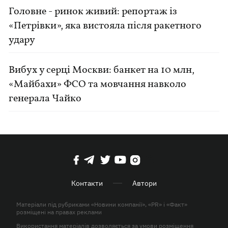
Головне - ринок живий: репортаж із
«Петрівки», яка вистояла після ракетного
удару
Вибух у серці Москви: банкет на 10 млн,
«Майбахи» ФСО та мовчання навколо
генерала Чайко
Контакти
Автори
Матеріали під рубриками «Новини компанії», «PR» і «Факт»
розміщені на правах реклами
Використання матеріалів дозволяється за умови розміщення