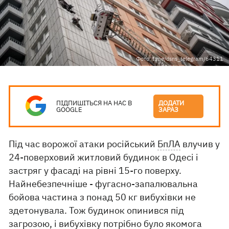
Фото: t.me/dsns_telegram/64311
ПІДПИШІТЬСЯ НА НАС В
ДОДАТИ
GOOGLE
ЗАРАЗ
Під час ворожої атаки російський
БпЛА
влучив у
24-поверховий житловий будинок в Одесі і
застряг у фасаді на рівні 15-го поверху.
Найнебезпечніше - фугасно-запалювальна
бойова частина з понад 50 кг вибухівки не
здетонувала. Тож будинок опинився під
загрозою, і вибухівку потрібно було якомога