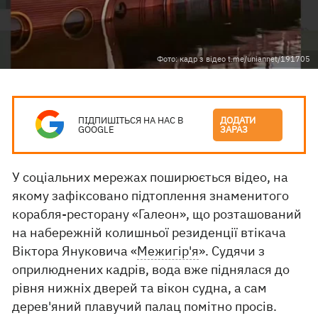
Фото: кадр з відео t.me/uniannet/191705
ПІДПИШІТЬСЯ НА НАС В
ДОДАТИ
GOOGLE
ЗАРАЗ
У соціальних мережах поширюється відео, на
якому зафіксовано підтоплення знаменитого
корабля-ресторану «Галеон», що розташований
на набережній колишньої резиденції втікача
Віктора Януковича «
Межигір'я
». Судячи з
оприлюднених кадрів, вода вже піднялася до
рівня нижніх дверей та вікон судна, а сам
дерев'яний плавучий палац помітно просів.