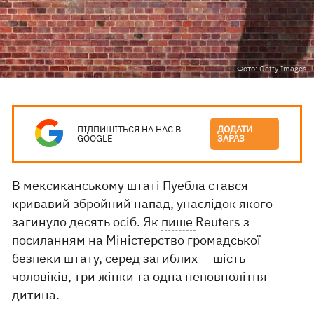
Фото: Getty Images
ПІДПИШІТЬСЯ НА НАС В
ДОДАТИ
GOOGLE
ЗАРАЗ
В мексиканському штаті Пуебла стався
кривавий збройний
напад
, унаслідок якого
загинуло десять осіб. Як
пише
Reuters з
посиланням на Міністерство громадської
безпеки штату, серед загиблих — шість
чоловіків, три жінки та одна неповнолітня
дитина.