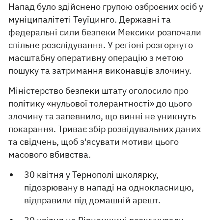
Напад було здійснено групою озброєних осіб у
муніципалітеті Теуїцинго. Державні та
федеральні сили безпеки Мексики розпочали
спільне розслідування. У регіоні розгорнуто
масштабну оперативну операцію з метою
пошуку та затримання виконавців злочину.
Міністерство безпеки штату оголосило про
політику «нульової толерантності» до цього
злочину та запевнило, що винні не уникнуть
покарання. Триває збір розвідувальних даних
та свідчень, щоб з'ясувати мотиви цього
масового вбивства.
30 квітня у Тернополі школярку,
підозрювану в нападі на однокласницю,
відправили під домашній арешт.