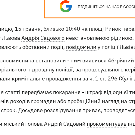
ПІДПИШІТЬСЯ НА НАС В GOOG
ницю, 15 травня, близько 10:40 на площі Ринок пере
у Львова
Андрія Садового
невстановленою рідиною. Н
овлюють обставини події,
повідомили
у поліції Льві
 зловмисника встановили - ним виявився 46-річний 
ріального підрозділу поліції, за процесуального ке
али кримінальне провадження за ч. 1 ст. 296 (Хулі
я статті передбачає покарання - штраф від однієї т
мів доходів громадян або пробаційний нагляд на стр
строк. Досудове розслідування триває, проводяться 
м міський голова Андрій Садовий
прокоментував
ін