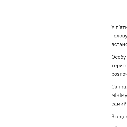
Чорному та Азовському морях
11:00
Весілля Роналду: бум в аеропорту
імені нареченого, 5 дітей біля вівтаря
У п’ят
та інтрига з Мессі
голов
Енергосистема пройшла рекордну
10:58
встан
серпневу спеку без відключень, -
Шмигаль
Особу
терито
Жодної збитої ракети - вночі Росія
10:05
атакувала балістикою та понад 150
розпоч
БпЛА
Санкці
Фронтмен гурту «Ногу свело!» Макс
09:17
мініму
Покровський пояснив, навіщо приїхав
самий 
в Україну
Згодо
Дороги у Буковелі перетворилися на
08:51
гірські ріки – потужний грозовий