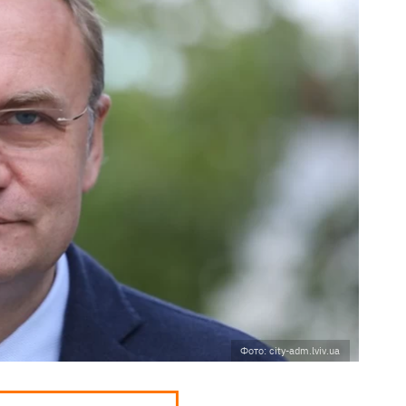
Фото: city-adm.lviv.ua