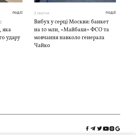
ПОДІЇ
3 серпня
ПОДІЇ
:
Вибух у серці Москви: банкет
, яка
на 10 млн, «Майбахи» ФСО та
го удару
мовчання навколо генерала
Чайко