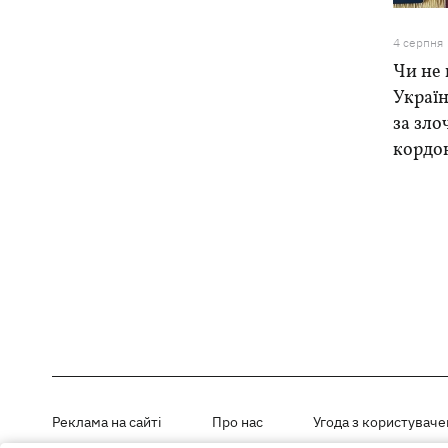
4 серпня
Чи не 
Україн
за зло
кордо
Реклама на сайті
Про нас
Угода з користувач