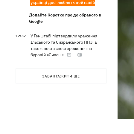
українці досі люблять цей напій
Додайте Коротко про до обраного в
Google
У Генштабі підтвердили ураження
12:32
Ільського та Сизранського НПЗ, а
також поста спостереження на
буровій «Сиваш»
Через російські удари деякі поїзди
12:02
затримуються на 12 годин, -
ЗАВАНТАЖИТИ ЩЕ
«Укрзалізниця»
12:00
Кульбіт Трампа: чому США забрали
обіцянки щодо ракет для Patriot і що
робити Києву
«МоЛоЧКа» триває - СБС уразили ще
11:35
12 суден тіньового флоту РФ у