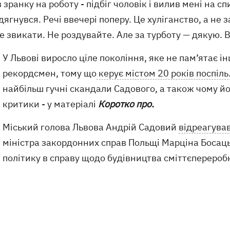
 зранку на роботу - підбіг чоловік і вилив мені на сп
ягнувся. Речі ввечері поперу. Це хуліганство, а не 
е звикати. Не роздувайте. Але за турботу — дякую. Вс
У Львові виросло ціле покоління, яке не пам’ятає і
рекордсмен, тому що
керує містом 20 років поспіль
найбільш гучні скандали Садового, а також чому йо
критики - у матеріалі
Коротко про.
Міський голова Львова Андрій Садовий
відреагува
міністра закордонних справ Польщі Марціна Босаць
політику в справу щодо будівництва сміттєперероб