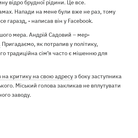
ину відро брудної рідини. Це все.
замах. Напади на мене були вже не раз, тому
е гаразд, - написав він у Facebook.
ншого мера. Андрій Садовий – мер-
.
Пригадаємо, як потрапив у політику,
го традиційна сім’я часто є мішенню для
в на критику на свою адресу
з боку заступника
кого. Міський голова закликав не вплутувати
ного заводу.