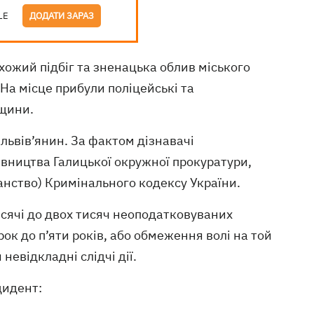
LE
ДОДАТИ ЗАРАЗ
хожий підбіг та зненацька облив міського
а місце прибули поліцейські та
вщини.
львів’янин. За фактом дізнавачі
рівництва Галицької окружної прокуратури,
ганство) Кримінального кодексу України.
исячі до двох тисяч неоподатковуваних
ок до п’яти років, або обмеження волі на той
невідкладні слідчі дії.
цидент: