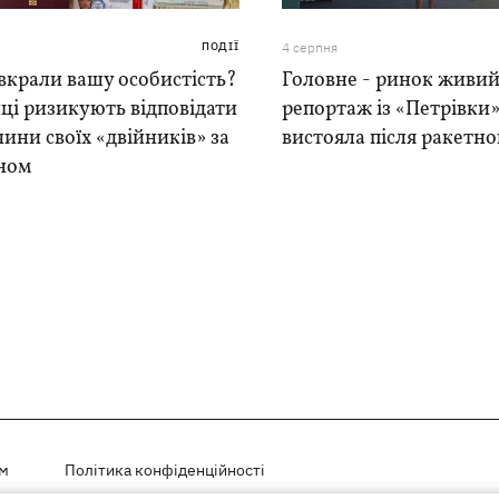
ПОДІЇ
4 серпня
вкрали вашу особистість?
Головне - ринок живий
ці ризикують відповідати
репортаж із «Петрівки»
чини своїх «двійників» за
вистояла після ракетно
ном
ем
Політика конфіденційності