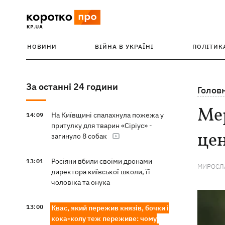
НОВИНИ
ВІЙНА В УКРАЇНІ
ПОЛІТИК
За останні 24 години
Голов
Мер
На Київщині спалахнула пожежа у
14:09
притулку для тварин «Сіріус» -
цен
загинуло 8 собак
Росіяни вбили своїми дронами
13:01
МИРОСЛА
директора київської школи, її
чоловіка та онука
13:00
Квас, який пережив князів, бочки і
кока-колу теж переживе: чому