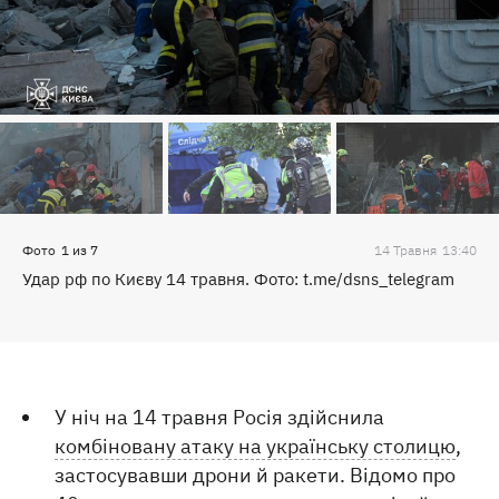
Фото
1
из
7
14 Травня
13:40
Удар рф по Києву 14 травня. Фото: t.me/dsns_telegram
У ніч на 14 травня Росія здійснила
комбіновану атаку на українську столицю
,
застосувавши дрони й ракети. Відомо про