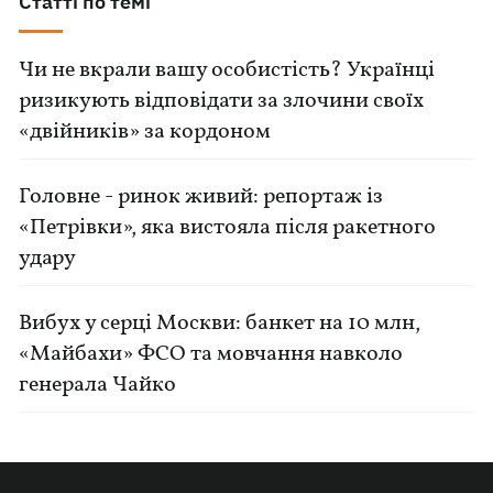
Статті по темі
Чи не вкрали вашу особистість? Українці
ризикують відповідати за злочини своїх
«двійників» за кордоном
Головне - ринок живий: репортаж із
«Петрівки», яка вистояла після ракетного
удару
Вибух у серці Москви: банкет на 10 млн,
«Майбахи» ФСО та мовчання навколо
генерала Чайко