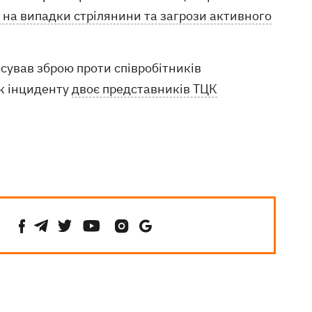
 на випадки стрілянини та загрози активного
осував зброю проти співробітників
к інциденту
двоє представників ТЦК