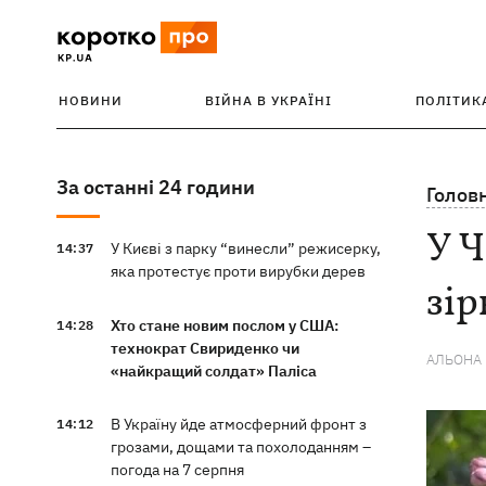
НОВИНИ
ВІЙНА В УКРАЇНІ
ПОЛІТИК
За останні 24 години
Голов
У Ч
У Києві з парку “винесли” режисерку,
14:37
яка протестує проти вирубки дерев
зір
Хто стане новим послом у США:
14:28
технократ Свириденко чи
АЛЬОНА
«найкращий солдат» Паліса
В Україну йде атмосферний фронт з
14:12
грозами, дощами та похолоданням –
погода на 7 серпня