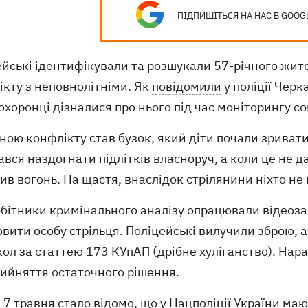
ПІДПИШІТЬСЯ НА НАС В GOOG
ейські ідентифікували та розшукали 57-річного жит
ікту з неповнолітніми. Як
повідомили
у поліції Черк
хоронці дізналися про нього під час моніторингу с
ою конфлікту став бузок, який діти почали зривати
вся наздогнати підлітків власноруч, а коли це не д
рив вогонь. На щастя, внаслідок стрілянини ніхто не
бітники кримінального аналізу опрацювали відеозап
вити особу стрільця. Поліцейські вилучили зброю, 
ол за статтею 173 КУпАП (дрібне хуліганство). Нара
рийняття остаточного рішення.
7 травня стало відомо, що у Нацполіції України ма