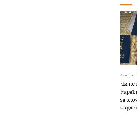
4 серпня
Чи не 
Україн
за зло
кордо