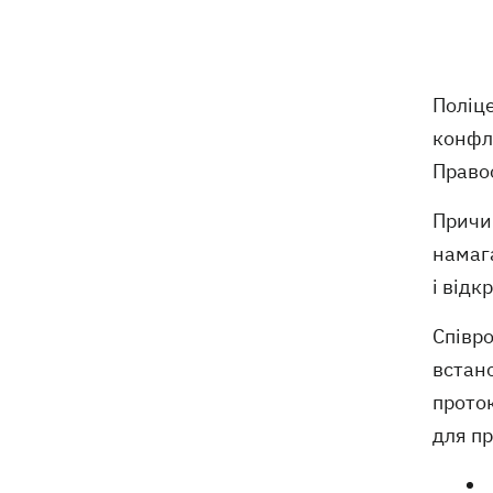
приватного медцентру, через дії
якого загинули двоє новонароджених
На Закарпатті – масштабні обшуки у
11:41
Поліц
ТЦК
конфл
Експосол у США Стефанішина після
11:08
Правоо
відставки планує працювати у
приватному секторі
Причин
намага
Екстоппосадовець Повітряних сил
10:38
отримав нову підозру
і відк
Співро
Не має таємного послання: ЗМІ
10:30
дізналися, чому принцеса Євгенія
встано
народжувала у Португалії
проток
для п