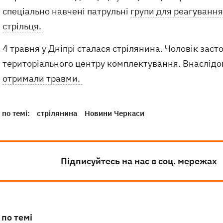
спеціально навчені патрульні
групи для реагування
стрільця.
4 травня у Дніпрі сталася стрілянина. Чоловік заст
територіального центру комплектування. Внаслідо
отримали травми.
по темі:
стрілянина
Новини Черкаси
Підписуйтесь на нас в соц. мережах
 по темі