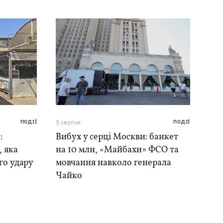
ПОДІЇ
3 серпня
ПОДІЇ
:
Вибух у серці Москви: банкет
, яка
на 10 млн, «Майбахи» ФСО та
го удару
мовчання навколо генерала
Чайко