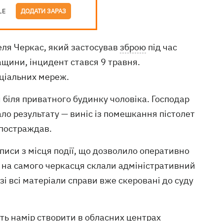
LE
ДОДАТИ ЗАРАЗ
еля Черкас, який застосував
зброю
під час
ащини, інцидент стався 9 травня.
оціальних мереж.
 біля приватного будинку чоловіка. Господар
ало результату — виніс із помешкання пістолет
 постраждав.
иси з місця події, що дозволило оперативно
а на самого черкасця склали адміністративний
зі всі матеріали справи вже скеровані до суду
ють намір створити в обласних центрах