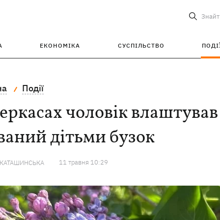
Знайт
А
ЕКОНОМІКА
СУСПІЛЬСТВО
ПОДІ
на
Події
еркасах чоловік влаштував
ваний дітьми бузок
11 травня 10:29
 КАТАШИНСЬКА