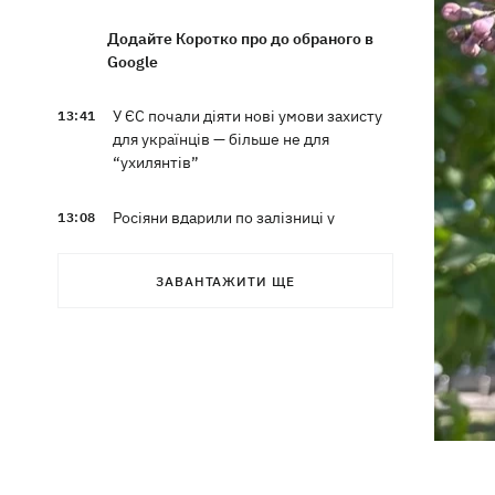
Додайте Коротко про до обраного в
Google
У ЄС почали діяти нові умови захисту
13:41
для українців — більше не для
“ухилянтів”
Росіяни вдарили по залізниці у
13:08
Лозовій, є загиблі та поранені
ЗАВАНТАЖИТИ ЩЕ
Три квартири, Mercedes та будинок:
12:52
що фігурує у підозрі експосла
Стефанішиної
Британія запровадила нові санкції
12:29
проти Росії
У Києві затримали очільника
12:26