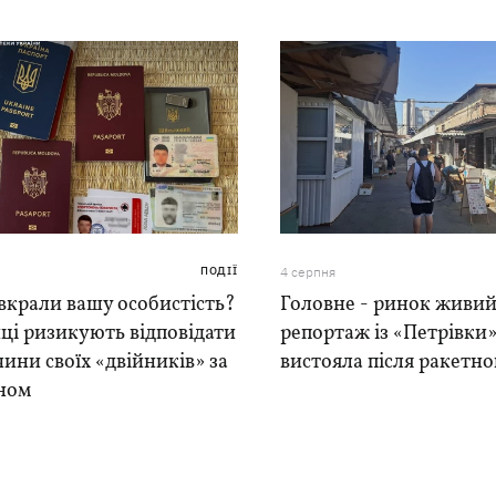
ПОДІЇ
4 серпня
вкрали вашу особистість?
Головне - ринок живий
ці ризикують відповідати
репортаж із «Петрівки»
чини своїх «двійників» за
вистояла після ракетно
ном