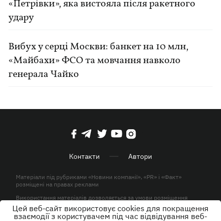
«Петрівки», яка вистояла після ракетного
удару
Вибух у серці Москви: банкет на 10 млн,
«Майбахи» ФСО та мовчання навколо
генерала Чайко
Контакти
Автори
Матеріали під рубриками «Новини компанії», «PR» і «Факт»
розміщені на правах реклами
Використання матеріалів дозволяється за умови розміщення
активного гіперпосилання на KP.UA в першому абзаці.
Цей веб-сайт використовує cookies для покращення
взаємодії з користувачем під час відвідування веб-
© ТОВ «ЮЛАВ МЕДІА» 2026. Всі права захищені.