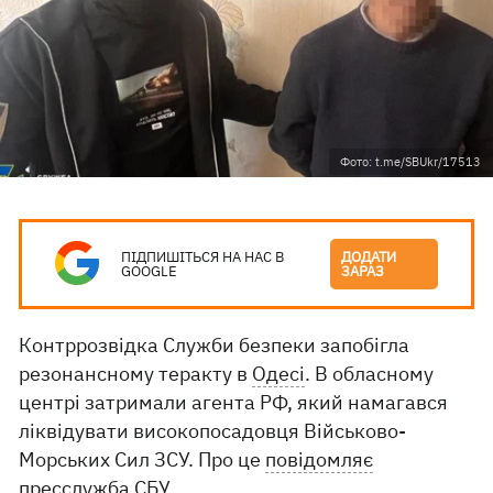
Фото: t.me/SBUkr/17513
ПІДПИШІТЬСЯ НА НАС В
ДОДАТИ
GOOGLE
ЗАРАЗ
Контррозвідка Служби безпеки запобігла
резонансному теракту в
Одесі
. В обласному
центрі затримали агента РФ, який намагався
ліквідувати високопосадовця Військово-
Морських Сил ЗСУ. Про це
повідомляє
пресслужба СБУ.