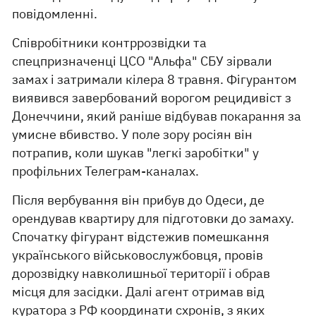
повідомленні.
Співробітники контррозвідки та
спецпризначенці ЦСО "Альфа" СБУ зірвали
замах і затримали кілера 8 травня. Фігурантом
виявився завербований ворогом рецидивіст з
Донеччини, який раніше відбував покарання за
умисне вбивство. У поле зору росіян він
потрапив, коли шукав "легкі заробітки" у
профільних Телеграм-каналах.
Після вербування він прибув до Одеси, де
орендував квартиру для підготовки до замаху.
Спочатку фігурант відстежив помешкання
українського військовослужбовця, провів
дорозвідку навколишньої території і обрав
місця для засідки. Далі агент отримав від
куратора з РФ координати схронів, з яких