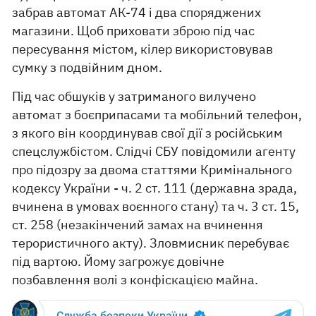
забрав автомат АК-74 і два споряджених
магазини. Щоб приховати зброю під час
пересування містом, кілер використовував
сумку з подвійним дном.
Під час обшуків у затриманого вилучено
автомат з боєприпасами та мобільний телефон,
з якого він координував свої дії з російським
спецслужбістом. Слідчі СБУ повідомили агенту
про підозру за двома статтями Кримінального
кодексу України - ч. 2 ст. 111 (державна зрада,
вчинена в умовах воєнного стану) та ч. 3 ст. 15,
ст. 258 (незакінчений замах на вчинення
терористичного акту). Зловмисник перебуває
під вартою. Йому загрожує довічне
позбавлення волі з конфіскацією майна.