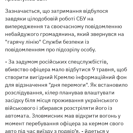
Зазначається, що затримання відбулося
завдяки цілодобовій роботі СБУ на
випередження та своєчасному повідомленню
небайдужого громадянина, який звернувся на
"гарячу лінію" Служби безпеки із
повідомленням про підозрілу особу.
- За задумом російських спецслужбістів,
вбивство офіцера мало відбутися 9 травня, щоб
створити вигідний Кремлю інформаційний фон
для відзначення "дня перемоги". Як встановило
розслідування, кілер планував влаштувати
засідку біля місця проживання українського
військового і збирався розстріляти його із
автомата. Зловмисник мав відкрити вогонь у
момент перебування офіцера за кермом свого
авто під час виїзду з подвір’я, - йдеться у