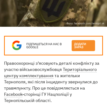
Фото: facebook.com/ternopil.vk
ПІДПИШІТЬСЯ НА НАС В
ДОДАТИ
GOOGLE
ЗАРАЗ
Правоохоронці з’ясовують деталі конфлікту за
участю військовослужбовця
Територіального
центру комплектування
та жительки
Тернополя, які після інциденту звернулися до
травмпункту. Про це повідомляється на
Facebook
-сторінці ГУ Нацполіції у
Тернопільській області.