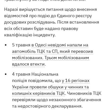
Наразі вирішується питання щодо внесення
відомостей про подію до Єдиного реєстру
досудових розслідувань. Після встановлення
всіх обставин буде надано правову
кваліфікацію інциденту.
5 травня
в Одесі невідомі напали на
автомобіль ТЦК та СП, який перевозив
мобілізованих. Трьом мобілізованим
вдалося втекти
.
4 травня Національна
поліція повідомила, що
у 16 ​​регіонах
України провели обшуки у чинних та
колишніх керівників ТЦК
. Чиновників ТЦК
перевіряли щодо незаконного збагачення
та недостовірного декларування.