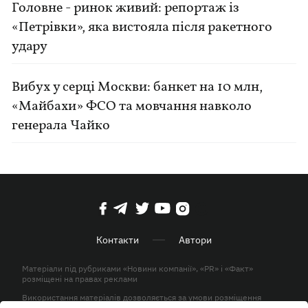
Головне - ринок живий: репортаж із
«Петрівки», яка вистояла після ракетного
удару
Вибух у серці Москви: банкет на 10 млн,
«Майбахи» ФСО та мовчання навколо
генерала Чайко
Контакти
Автори
Матеріали під рубриками «Новини компанії», «PR» і «Факт»
розміщені на правах реклами
Використання матеріалів дозволяється за умови розміщення
активного гіперпосилання на KP.UA в першому абзаці.