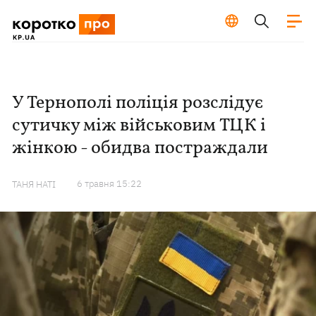
У Тернополі поліція розслідує
сутичку між військовим ТЦК і
жінкою - обидва постраждали
6 травня 15:22
ТАНЯ НАТІ