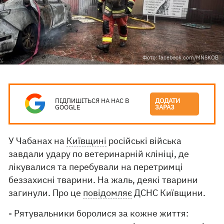
Фото: facebook.com/MNSKOB
ПІДПИШІТЬСЯ НА НАС В
ДОДАТИ
GOOGLE
ЗАРАЗ
У Чабанах на
Київщині
російські війська
завдали удару по ветеринарній клініці, де
лікувалися та перебували на перетримці
беззахисні тварини. На жаль, деякі тварини
загинули. Про це
повідомляє
ДСНС Київщини.
- Рятувальники боролися за кожне життя: