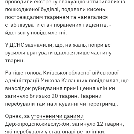
проводили екстрену евакуацію чотирилапих із
пошкодженої будівлі, подавали кисень
постраждалим тваринам та намагалися
стабілізувати стан поранених пацієнтів, -
йдеться у повідомленні.
У ДСНС зазначили, що, на жаль, попри всі
зусилля врятувати вдалося лише частину
тварин.
Раніше голова Київської обласної військової
адміністрації Микола Калашник
повідомляв,
що
внаслідок руйнування приміщення клініки
загинуло близько 20 тварин. Тварини
перебували там на лікуванні чи перетримці.
Однак, за
уточненими даними
Держпродспоживслужби, загинуло 12 тварин,
які перебували у стаціонарі ветклініки.