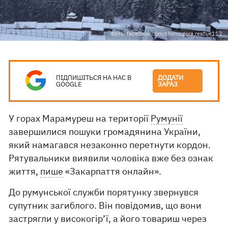
Фото: facebook.com/chornogora.rescue112
ПІДПИШІТЬСЯ НА НАС В
ДОДАТИ
GOOGLE
ЗАРАЗ
У горах Марамуреш на території
Румунії
завершилися пошуки громадянина України,
який намагався незаконно перетнути кордон.
Рятувальники виявили чоловіка вже без ознак
життя,
пише
«Закарпаття онлайн».
До румунської служби порятунку звернувся
супутник загиблого. Він повідомив, що вони
застрягли у високогір’ї, а його товариш через