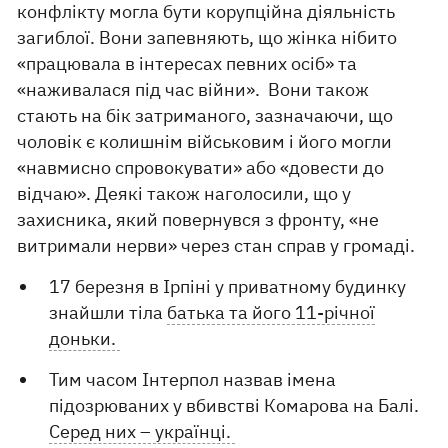
конфлікту могла бути корупційна діяльність
загиблої. Вони запевняють, що жінка нібито
«працювала в інтересах певних осіб» та
«наживалася під час війни». Вони також
стають на бік затриманого, зазначаючи, що
чоловік є колишнім військовим і його могли
«навмисно спровокувати» або «довести до
відчаю». Деякі також наголосили, що у
захисника, який повернувся з фронту, «не
витримали нерви» через стан справ у громаді.
17 березня в Ірпіні у приватному будинку
знайшли тіла
батька та його 11-річної
доньки.
Тим часом Інтерпол назвав імена
підозрюваних у вбивстві Комарова на Балі.
Серед них – українці.