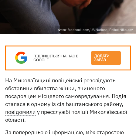
Фото: facebook.com/UA.National.Police.Nikolaev
ПІДПИШІТЬСЯ НА НАС В
ДОДАТИ
GOOGLE
ЗАРАЗ
На Миколаївщині поліцейські розслідують
обставини
вбивства
жінки, вчиненого
посадовцем місцевого самоврядування. Подія
сталася в одному із сіл Баштанського району,
повідомили
у пресслужбі поліції Миколаївської
області.
За попередньою інформацією, між старостою