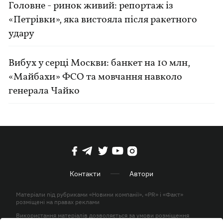
Головне - ринок живий: репортаж із
«Петрівки», яка вистояла після ракетного
удару
Вибух у серці Москви: банкет на 10 млн,
«Майбахи» ФСО та мовчання навколо
генерала Чайко
Контакти
Автори
Матеріали під рубриками «Новини компанії», «PR» і «Факт»
розміщені на правах реклами
Використання матеріалів дозволяється за умови розміщення
активного гіперпосилання на KP.UA в першому абзаці.