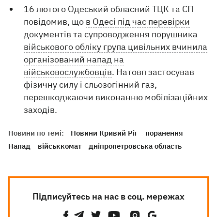
16 лютого Одеський обласний ТЦК та СП
повідомив, що
в Одесі під час перевірки
документів та супроводження порушника
військового обліку група цивільних вчинила
організований напад на
військовослужбовців
. Натовп застосував
фізичну силу і сльозогінний газ,
перешкоджаючи виконанню мобілізаційних
заходів.
Новини по темі:
Новини Кривий Ріг
поранення
Напад
військкомат
дніпропетровська область
Підписуйтесь на нас в соц. мережах