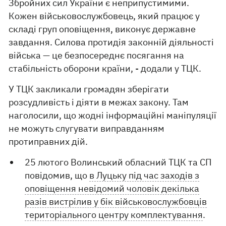
Збройних сил України є неприпустимими.
Кожен військовослужбовець, який працює у
складі груп оповіщення, виконує державне
завдання. Силова протидія законній діяльності
війська — це безпосереднє посягання на
стабільність оборони країни, - додали у ТЦК.
У ТЦК закликали громадян зберігати
розсудливість і діяти в межах закону. Там
наголосили, що жодні інформаційні маніпуляції
не можуть слугувати виправданням
протиправних дій.
25 лютого Волинський обласний ТЦК та СП
повідомив, що
в Луцьку під час заходів з
оповіщення невідомий чоловік декілька
разів вистрілив у бік військовослужбовців
територіального центру комплектування
.