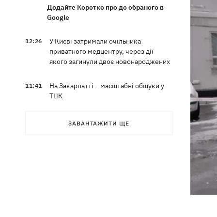
Додайте Коротко про до обраного в
Google
У Києві затримали очільника
12:26
приватного медцентру, через дії
якого загинули двоє новонароджених
На Закарпатті – масштабні обшуки у
11:41
ТЦК
Експосол у США Стефанішина після
11:08
ЗАВАНТАЖИТИ ЩЕ
відставки планує працювати у
приватному секторі
Екстоппосадовець Повітряних сил
10:38
отримав нову підозру
Не має таємного послання: ЗМІ
10:30
дізналися, чому принцеса Євгенія