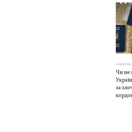
4 серпня
Чи не 
Україн
за зло
кордо