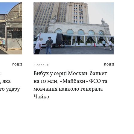
ПОДІЇ
3 серпня
ПОДІЇ
:
Вибух у серці Москви: банкет
, яка
на 10 млн, «Майбахи» ФСО та
го удару
мовчання навколо генерала
Чайко