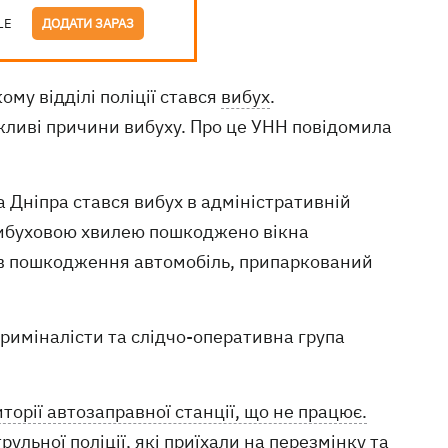
LE
ДОДАТИ ЗАРАЗ
ому відділі поліції стався
вибух
.
ожливі причини вибуху. Про це УНН повідомила
 Дніпра стався вибух в адміністративній
 Вибуховою хвилею пошкоджено вікна
ав пошкодження автомобіль, припаркований
криміналісти та слідчо-оперативна група
торії автозаправної станції, що не працює.
льної поліції, які приїхали на перезмінку та