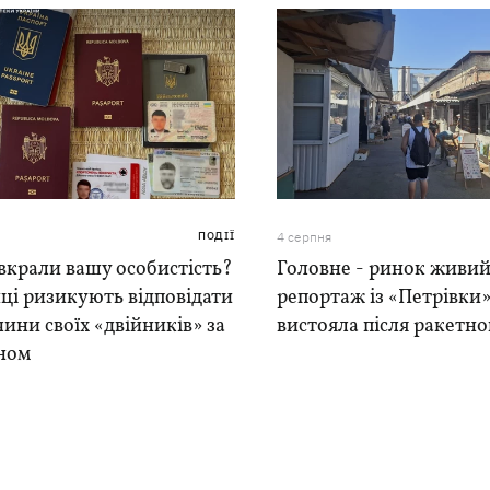
ПОДІЇ
4 серпня
вкрали вашу особистість?
Головне - ринок живий
ці ризикують відповідати
репортаж із «Петрівки»
чини своїх «двійників» за
вистояла після ракетно
ном