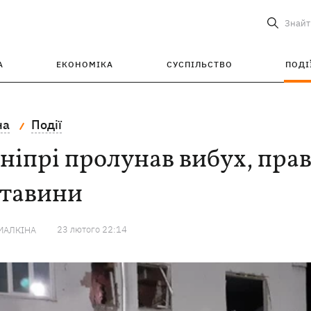
Знайт
А
ЕКОНОМІКА
СУСПІЛЬСТВО
ПОДІ
на
Події
ніпрі пролунав вибух, пра
ставини
23 лютого 22:14
МАЛКІНА