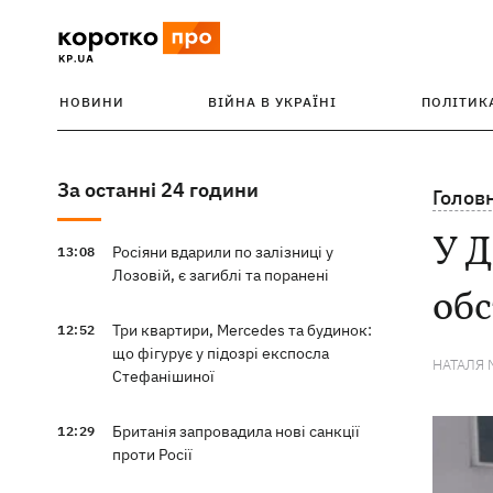
НОВИНИ
ВІЙНА В УКРАЇНІ
ПОЛІТИК
За останні 24 години
Голов
У Д
Росіяни вдарили по залізниці у
13:08
Лозовій, є загиблі та поранені
об
Три квартири, Mercedes та будинок:
12:52
що фігурує у підозрі експосла
НАТАЛЯ 
Стефанішиної
Британія запровадила нові санкції
12:29
проти Росії