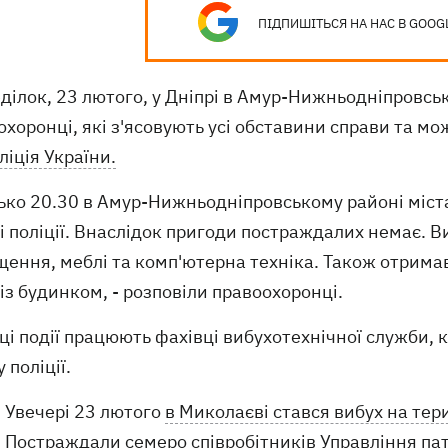
ПІДПИШІТЬСЯ НА НАС В GOOG
ділок, 23 лютого, у Дніпрі в Амур-Нижньодніпровськ
хоронці, які з'ясовують усі обставини справи та м
іція України.
ько 20.30 в Амур-Нижньодніпровському районі міста
лі поліції. Внаслідок пригоди постраждалих немає.
щення, меблі та комп'ютерна техніка. Також отрим
із будинком, - розповіли правоохоронці.
ці події працюють фахівці вибухотехнічної служби, 
у поліції.
Увечері 23 лютого
в Миколаєві стався вибух на тери
Постраждали семеро співробітників Управління патру