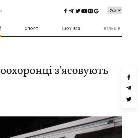
и
Ї
СПОРТ
ШОУ-БІЗ
БІЛЬШЕ
воохоронці з'ясовують