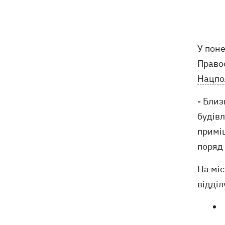
народжувала у Португалії
У Москві в умовах секретності
10:12
поховали російського генерала
У поне
Єрусалімова - міг загинути під час
вибуху в ресторані
Правоо
Нацпол
Експослу у США Стефанішиній
09:52
обрали запобіжний захід у вигляді
- Близ
шести мільйонів застави
будів
Росіяни вночі били по Україні
09:29
примі
дронами, ракетами Х-31П та
поряд 
«Оніксами»
На міс
Яблучний Спас 2026: коли святкуємо,
09:27
відділ
що можна робити, а чого ні