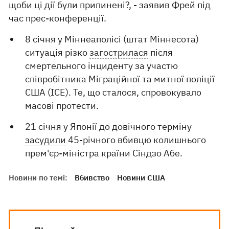
щоби ці дії були припинені?, - заявив Фрей під
час прес-конференції.
8 січня у Міннеаполісі (штат Міннесота)
ситуація різко
загострилася
після
смертельного інциденту за участю
співробітника Міграційної та митної поліції
США (ICE). Те, що сталося, спровокувало
масові протести.
21 січня у Японії до довічного терміну
засудили
45-річного вбивцю колишнього
прем'єр-міністра країни Сіндзо Абе.
Новини по темі:
Вбивство
Новини США