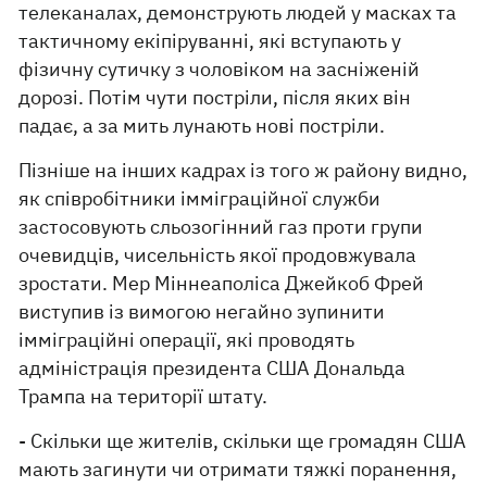
телеканалах, демонструють людей у ​​масках та
тактичному екіпіруванні, які вступають у
фізичну сутичку з чоловіком на засніженій
дорозі. Потім чути постріли, після яких він
падає, а за мить лунають нові постріли.
Пізніше на інших кадрах із того ж району видно,
як співробітники імміграційної служби
застосовують сльозогінний газ проти групи
очевидців, чисельність якої продовжувала
зростати. Мер Міннеаполіса Джейкоб Фрей
виступив із вимогою негайно зупинити
імміграційні операції, які проводять
адміністрація президента США Дональда
Трампа на території штату.
- Скільки ще жителів, скільки ще громадян США
мають загинути чи отримати тяжкі поранення,