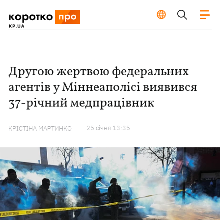
Другою жертвою федеральних
агентів у Міннеаполісі виявився
37-річний медпрацівник
25 сiчня 13:35
КРІСТІНА МАРТИНКО