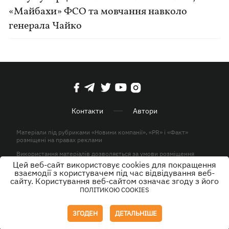
«Майбахи» ФСО та мовчання навколо
генерала Чайко
Контакти
Автори
Матеріали під рубриками «Новини компанії», «PR» і «Факт»
розміщені на правах реклами
Використання матеріалів дозволяється за умови розміщення
активного гіперпосилання на KP.UA в першому абзаці.
Цей веб-сайт використовує cookies для покращення
взаємодії з користувачем під час відвідування веб-
© ТОВ «ЮЛАВ МЕДІА» 2026. Всі права захищені.
сайту. Користування веб-сайтом означає згоду з його
ПОЛІТИКОЮ COOKIES
Дизайн
ЗГОДЕН
ДЕТАЛЬНІШЕ