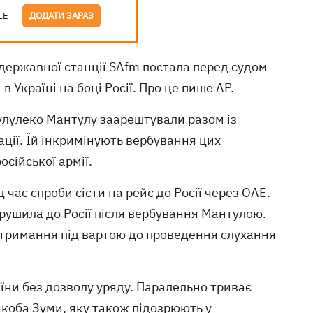
LE
ДОДАТИ ЗАРАЗ
державної станції SAfm постала перед судом
і в Україні на боці Росії. Про це пише
AP.
кулулеко Мантулу заарештували разом із
ції. Їй інкримінують вербування цих
осійської армії.
 час спроби сісти на рейс до Росії через ОАЕ.
ирушила до Росії після вербування Мантулою.
 тримання під вартою до проведення слухання
їни без дозволу уряду. Паралельно триває
оба Зуми, яку також підозрюють у