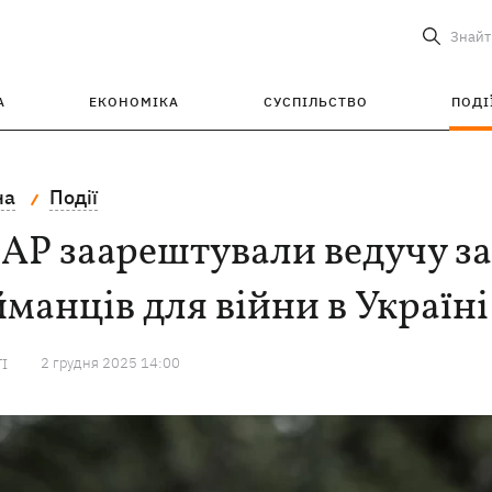
Знайт
А
ЕКОНОМІКА
СУСПІЛЬСТВО
ПОДІ
на
Події
АР заарештували ведучу за
манців для війни в Україні
2 грудня 2025 14:00
ТІ