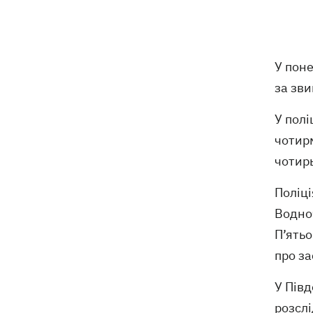
народжувала у Португалії
У Москві в умовах секретності
10:12
поховали російського генерала
У поне
Єрусалімова - міг загинути під час
вибуху в ресторані
за зв
Експослу у США Стефанішиній
09:52
У полі
обрали запобіжний захід у вигляді
чотир
шести мільйонів застави
чотирь
Росіяни вночі били по Україні
09:29
Поліці
дронами, ракетами Х-31П та
«Оніксами»
Водноч
П’ять
Яблучний Спас 2026: коли святкуємо,
09:27
про за
що можна робити, а чого ні
У Півд
розсл