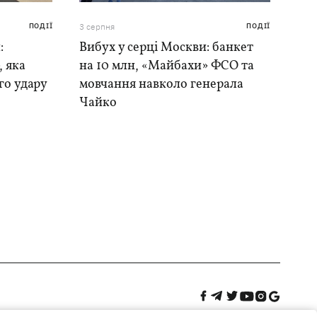
ПОДІЇ
3 серпня
ПОДІЇ
:
Вибух у серці Москви: банкет
, яка
на 10 млн, «Майбахи» ФСО та
го удару
мовчання навколо генерала
Чайко