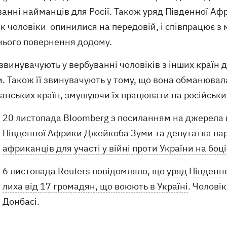
ванні найманців для Росії. Також уряд Південної А
 як чоловіки опинилися на передовій, і співпрацює
хнього повернення додому.
звинувачують у вербуванні чоловіків з інших країн д
. Також її звинувачують у тому, що вона обманювал
анських країн, змушуючи їх працювати на російськи
20 листопада Bloomberg з посиланням на джерела
Південної Африки Джейкоба Зуми та депутатка па
африканців для участі у війні проти України на боці
6 листопада Reuters повідомляло, що
уряд Південн
лиха від 17 громадян, що воюють в Україні
. Чолові
Донбасі.