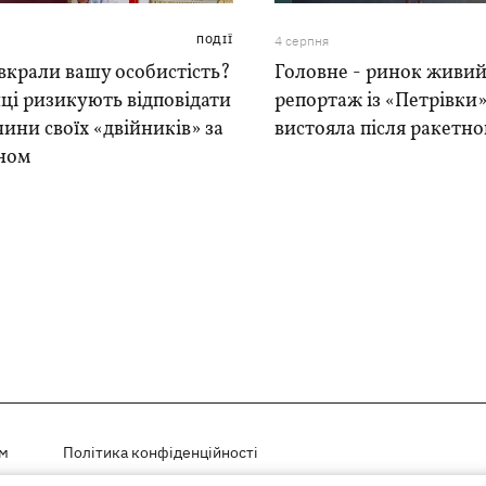
ПОДІЇ
4 серпня
вкрали вашу особистість?
Головне - ринок живий
ці ризикують відповідати
репортаж із «Петрівки»
чини своїх «двійників» за
вистояла після ракетно
ном
ем
Політика конфіденційності