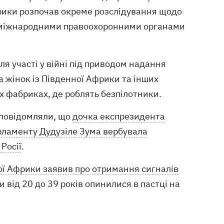
фрики розпочав окреме розслідування щодо
 з міжнародними правоохоронними органами
ля участі у війні під приводом надання
а жінок із Південної Африки та інших
х фабриках, де роблять безпілотники.
 повідомляли, що
дочка експрезидента
рламенту Дудузіле Зума вербувала
 Росії
.
ої Африки заявив про отримання сигналів
ки від 20 до 39 років опинилися в пастці на