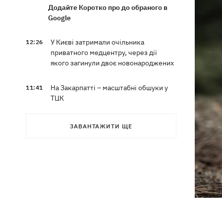
Додайте Коротко про до обраного в
Google
У Києві затримали очільника
12:26
приватного медцентру, через дії
якого загинули двоє новонароджених
На Закарпатті – масштабні обшуки у
11:41
ТЦК
Експосол у США Стефанішина після
11:08
ЗАВАНТАЖИТИ ЩЕ
відставки планує працювати у
приватному секторі
Екстоппосадовець Повітряних сил
10:38
отримав нову підозру
Не має таємного послання: ЗМІ
10:30
дізналися, чому принцеса Євгенія