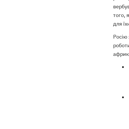
вербу
того,
для ї
Росію 
роботи
африк