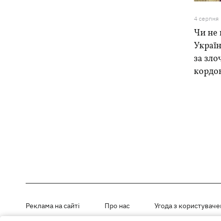
4 серпня
Чи не 
Україн
за зло
кордо
Реклама на сайті
Про нас
Угода з користувач