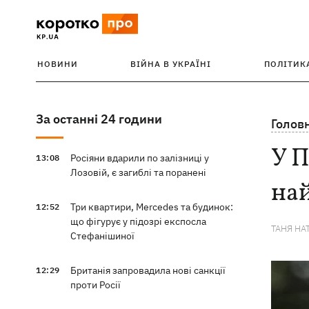
НОВИНИ
ВІЙНА В УКРАЇНІ
ПОЛІТИК
За останні 24 години
Голов
У П
Росіяни вдарили по залізниці у
13:08
Лозовій, є загиблі та поранені
най
Три квартири, Mercedes та будинок:
12:52
що фігурує у підозрі експосла
ТАНЯ НА
Стефанішиної
Британія запровадила нові санкції
12:29
проти Росії