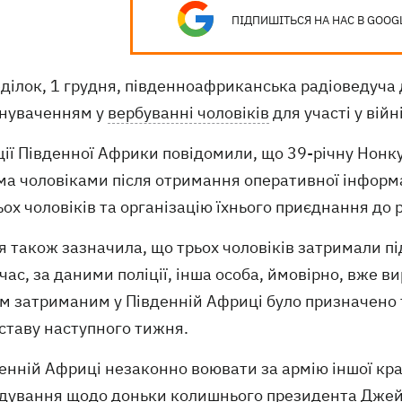
ПІДПИШІТЬСЯ НА НАС В GOOG
ділок, 1 грудня, південноафриканська радіоведуча 
инуваченням у
вербуванні чоловіків
для участі у війн
ції Південної Африки повідомили, що 39-річну Нон
ма чоловіками після отримання оперативної інформа
ох чоловіків та організацію їхнього приєднання до р
я також зазначила, що трьох чоловіків затримали під
ас, за даними поліції, інша особа, ймовірно, вже в
ом затриманим у Південній Африці було призначено
ставу наступного тижня.
енній Африці незаконно воювати за армію іншої кра
ідування щодо доньки колишнього президента Джейк