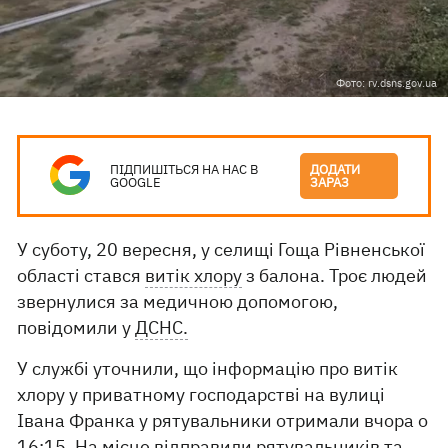
Фото: rv.dsns.gov.ua
ПІДПИШІТЬСЯ НА НАС В
ДОДАТИ
GOOGLE
ЗАРАЗ
У суботу, 20 вересня, у селищі Гоща Рівненської
області стався
витік хлору
з балона. Троє людей
звернулися за медичною допомогою,
повідомили у
ДСНС.
У службі уточнили, що інформацію про витік
хлору у приватному господарстві на вулиці
Івана Франка у рятувальники отримали вчора о
16:15. На місце відправили рятувальників та