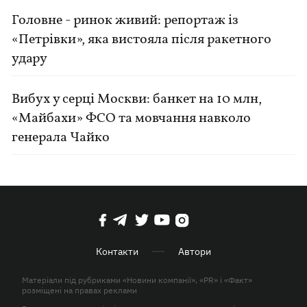
Головне - ринок живий: репортаж із
«Петрівки», яка вистояла після ракетного
удару
Вибух у серці Москви: банкет на 10 млн,
«Майбахи» ФСО та мовчання навколо
генерала Чайко
Контакти
Автори
Матеріали під рубриками «Новини компанії», «PR» і «Факт»
розміщені на правах реклами