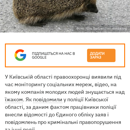
Фото: Nino Barbieri//wikimedia.org
ПІДПИШІТЬСЯ НА НАС В
ДОДАТИ
GOOGLE
ЗАРАЗ
У Київській області правоохоронці виявили під
час моніторингу соціальних мереж, відео, на
якому компанія молодих людей знущається над
їжаком
. Як
повідомили
у поліції Київської
області, за даним фактом працівники поліції
внесли відомості до Єдиного обліку заяв і
повідомлень про кримінальні правопорушення
та інші події.