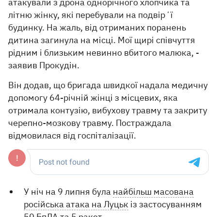
атакували з дрона однорічного хлопчика та
літню жінку, які перебували на подвірʼї
будинку. На жаль, від отриманих поранень
дитина загинула на місці. Мої щирі співчуття
рідним і близьким невинно вбитого малюка, -
заявив Прокудін.
Він додав, що бригада швидкої надала медичну
допомогу 64-річній жінці з місцевих, яка
отримала контузію, вибухову травму та закриту
черепно-мозкову травму. Постраждала
відмовилася від госпіталізації.
У ніч на 9 липня була
найбільш масована
російська атака на Луцьк
із застосуванням
50 БпЛА та 5 ракет.