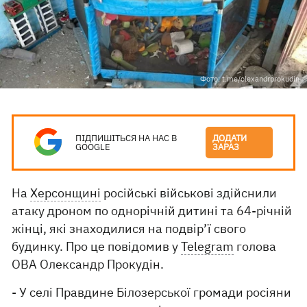
Фото: t.me/olexandrprokudin
ПІДПИШІТЬСЯ НА НАС В
ДОДАТИ
GOOGLE
ЗАРАЗ
На
Херсонщині
російські військові здійснили
атаку дроном по однорічній дитині та 64-річній
жінці, які знаходилися на подвір’ї свого
будинку. Про це повідомив у
Telegram
голова
ОВА Олександр Прокудін.
- У селі Правдине Білозерської громади росіяни