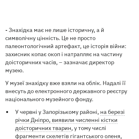
- Знахідка має не лише історичну, а й
символічну цінність. Це не просто
палеонтологічний артефакт, це історія війни:
захисник копає окоп і натрапляє на частину
доісторичних часів, – зазначає директор
музею.
У музеї знахідку вже взяли на облік. Надалі її
внесуть до електронного державного реєстру
національного музейного фонду.
У червні у Запорізькому районі,
на березі
річки Дніпро, виявили численні кістки
доісторичних тварин
, у тому числі
фрагменти скелетів гігантського оленя,