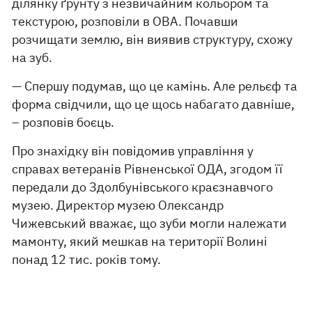
ділянку ґрунту з незвичайним кольором та
текстурою, розповіли в ОВА. Почавши
розчищати землю, він виявив структуру, схожу
на зуб.
— Спершу подумав, що це камінь. Але рельєф та
форма свідчили, що це щось набагато давніше,
– розповів боєць.
Про знахідку він повідомив управління у
справах ветеранів Рівненської ОДА, згодом її
передали до Здолбунівського краєзнавчого
музею. Директор музею Олександр
Чижевський вважає, що зуби могли належати
мамонту, який мешкав на території Волині
понад 12 тис. років тому.