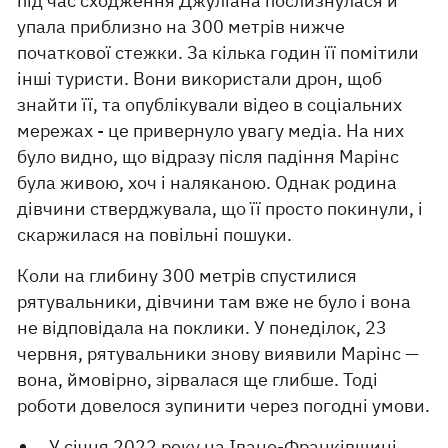
під час сходження Джуліана послизнулася й
упала приблизно на 300 метрів нижче
початкової стежки. За кілька годин її помітили
інші туристи. Вони використали дрон, щоб
знайти її, та опублікували відео в соціальних
мережах - це привернуло увагу медіа. На них
було видно, що відразу після падіння Марінс
була живою, хоч і наляканою. Однак родина
дівчини стверджувала, що її просто покинули, і
скаржилася на повільні пошуки.
Коли на глибину 300 метрів спустилися
рятувальники, дівчини там вже не було і вона
не відповідала на поклики. У понеділок, 23
червня, рятувальники знову виявили Марінс —
вона, ймовірно, зірвалася ще глибше. Тоді
роботи довелося зупинити через погодні умови.
У січня 2022 року на Івано-Франківщині