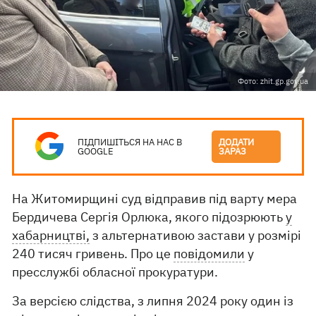
Фото: zhit.gp.gov.ua
ПІДПИШІТЬСЯ НА НАС В
ДОДАТИ
GOOGLE
ЗАРАЗ
На Житомирщині суд відправив під варту мера
Бердичева Сергія Орлюка, якого підозрюють
у
хабарництві,
з альтернативою застави у розмірі
240 тисяч гривень. Про це
повідомили
у
пресслужбі обласної прокуратури.
За версією слідства, з липня 2024 року один із