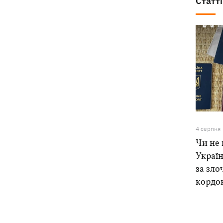
Статті
4 серпня
Чи не 
Україн
за зло
кордо