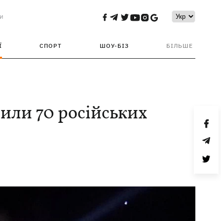
и
Ї
СПОРТ
ШОУ-БІЗ
БІЛЬШЕ
били 70 російських