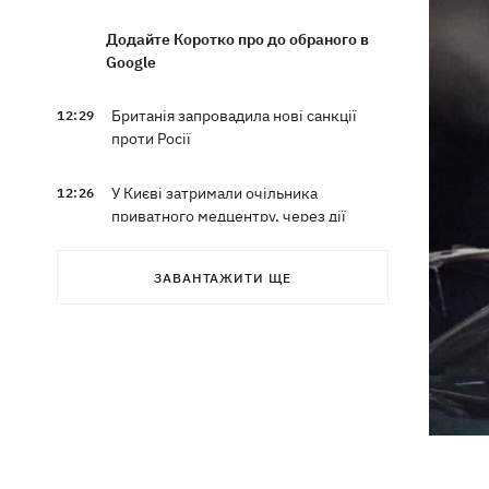
Додайте Коротко про до обраного в
Google
Британія запровадила нові санкції
12:29
проти Росії
У Києві затримали очільника
12:26
приватного медцентру, через дії
якого загинули двоє новонароджених
ЗАВАНТАЖИТИ ЩЕ
На Закарпатті – масштабні обшуки у
11:41
ТЦК
Експосол у США Стефанішина після
11:08
відставки планує працювати у
приватному секторі
Екстоппосадовець Повітряних сил
10:38