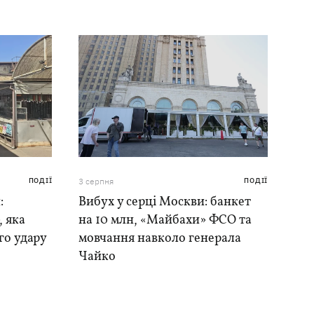
ПОДІЇ
3 серпня
ПОДІЇ
:
Вибух у серці Москви: банкет
, яка
на 10 млн, «Майбахи» ФСО та
го удару
мовчання навколо генерала
Чайко