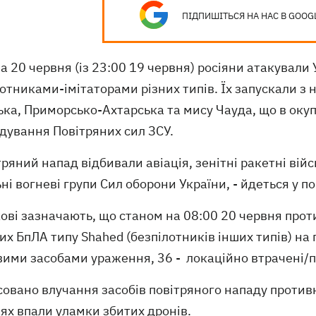
ПІДПИШІТЬСЯ НА НАС В GOOG
на 20 червня (із 23:00 19 червня) росіяни атакувал
отниками-імітаторами різних типів. Їх запускали з 
ька, Приморсько-Ахтарська та мису Чауда, що в оку
дування Повітряних сил ЗСУ.
тряний напад відбивали авіація, зенітні ракетні вій
ні вогневі групи Сил оборони України, - йдеться у п
кові зазначають, що станом на 08:00 20 червня пр
х БпЛА типу Shahed (безпілотників інших типів) на пів
вими засобами ураження, 36 - локаційно втрачені/п
овано влучання засобів повітряного нападу противн
ях впали уламки збитих дронів.