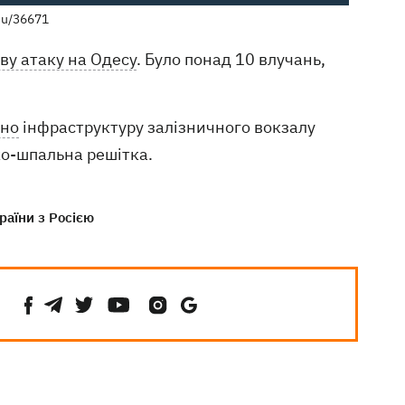
su/36671
ву атаку на Одесу
. Було понад 10 влучань,
но
інфраструктуру залізничного вокзалу
о-шпальна решітка.
раїни з Росією