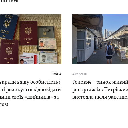
 по темі
ПОДІЇ
4 серпня
вкрали вашу особистість?
Головне - ринок живий
ці ризикують відповідати
репортаж із «Петрівки»
чини своїх «двійників» за
вистояла після ракетно
ном