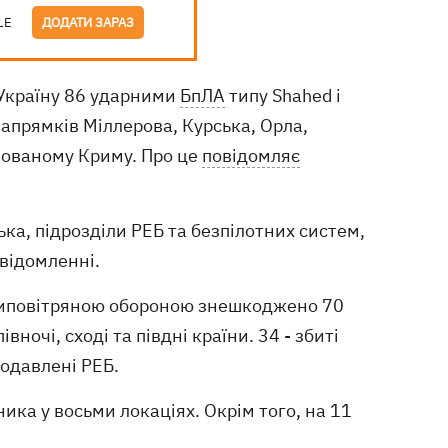
LE
ДОДАТИ ЗАРАЗ
и Україну 86 ударними
БпЛА
типу Shahed і
напрямків Міллерова, Курська, Орла,
пованому Криму. Про це
повідомляє
ська, підрозділи РЕБ та безпілотних систем,
овідомленні.
отиповітряною обороною знешкоджено 70
ночі, сході та півдні країни. 34 - збиті
одавлені РЕБ.
ика у восьми локаціях. Окрім того, на 11