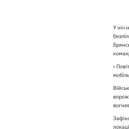
отримав нову підозру
Не має таємного послання: ЗМІ
10:30
дізналися, чому принцеса Євгенія
У ніч 
народжувала у Португалії
безпіл
У Москві в умовах секретності
10:12
Брянс
поховали російського генерала
коман
Єрусалімова - міг загинути під час
вибуху в ресторані
- Пові
мобіль
Експослу у США Стефанішиній
09:52
обрали запобіжний захід у вигляді
шести мільйонів застави
Війсь
ворожи
Росіяни вночі били по Україні
09:29
вогне
дронами, ракетами Х-31П та
«Оніксами»
Зафікс
локаці