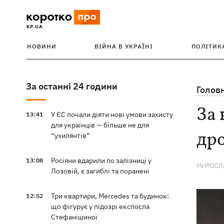
НОВИНИ
ВІЙНА В УКРАЇНІ
ПОЛІТИК
За останні 24 години
Голов
За 
У ЄС почали діяти нові умови захисту
13:41
для українців — більше не для
др
“ухилянтів”
Росіяни вдарили по залізниці у
13:08
МИРОСЛА
Лозовій, є загиблі та поранені
Три квартири, Mercedes та будинок:
12:52
що фігурує у підозрі експосла
Стефанішиної