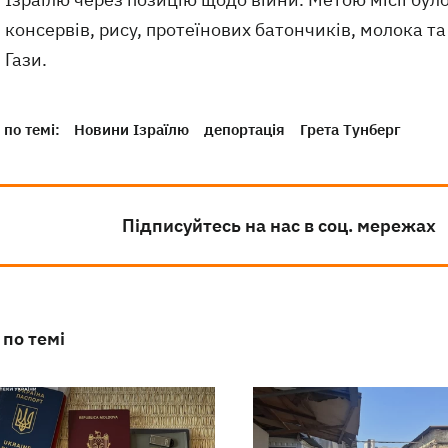
консервів, рису, протеїнових батончиків, молока т
Гази.
по темі:
Новини Ізраїлю
депортація
Грета Тунберг
Підписуйтесь на нас в соц. мережах
 по темі