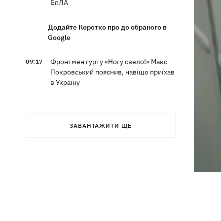
БпЛА
Додайте Коротко про до обраного в
Google
Фронтмен гурту «Ногу свело!» Макс
09:17
Покровський пояснив, навіщо приїхав
в Україну
Дороги у Буковелі перетворилися на
08:51
гірські ріки – потужний грозовий
ЗАВАНТАЖИТИ ЩЕ
буревій накоїв лиха на Франківщині
08:00
Прожитковий мінімум: як
вираховують рівень «нормального
життя» в Україні та світі
У центрі Львова сталася масова бійка,
07:47
є поранені, - соцмережі