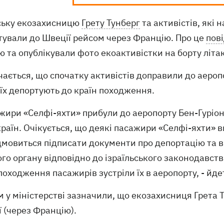
ьку екозахисницю
Грету Тунберг
та активістів, які 
тували до Швеції рейсом через Францію. Про це
пов
ю та опублікували фото екоактивістки на борту літа
ається, що спочатку активістів доправили до аероп
їх депортують до країн походження.
жири «Селфі-яхти» прибули до аеропорту Бен-Гуріон,
країн. Очікується, що деякі пасажири «Селфі-яхти» в
дмовиться підписати документи про депортацію та ви
го органу відповідно до ізраїльського законодавст
походження пасажирів зустріли їх в аеропорту, - йде
 у міністерстві зазначили, що екозахисниця Грета Т
 (через Францію).