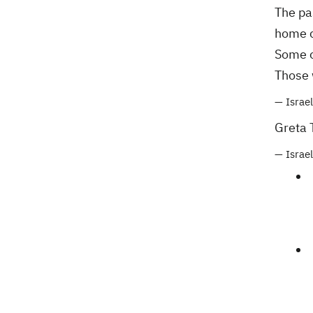
Собаку, якого співробітники Нової
21:02
The pa
пошти вигнали на спеку, знайшли - пса
home c
нагодували та забрали додому
Some o
Those 
— Israe
Greta 
— Israe