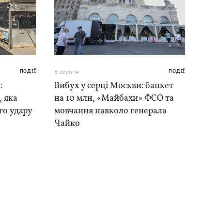
ПОДІЇ
3 серпня
ПОДІЇ
:
Вибух у серці Москви: банкет
, яка
на 10 млн, «Майбахи» ФСО та
го удару
мовчання навколо генерала
Чайко