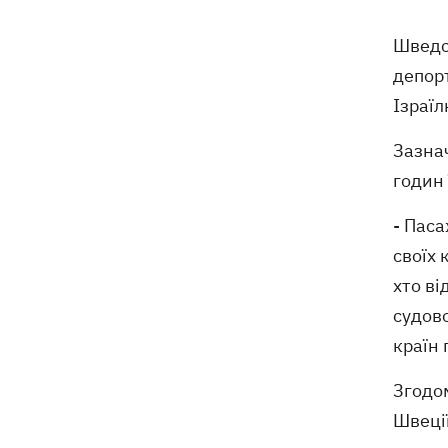
Внаслідок нічної атаки на Київщині
07:27
Шведс
загинуло четверо людей, серед них –
депор
дитина (ОНОВЛЕНО)
Ізраїл
8 серпня – яке сьогодні церковне
05:30
Зазнач
свято, Росія напала на Грузію, що
сьогодні не можна робити
годин 
7 серпня
- Паса
своїх 
Суспільно відреагувало на лист Олі
21:47
хто ві
Полякової із закликами змінити
правила Нацвідбору
судово
країн 
У Львові виставили обгорілі
21:20
екземпляри книг зі знищеного складу
Згодом
у Харкові
Швеції