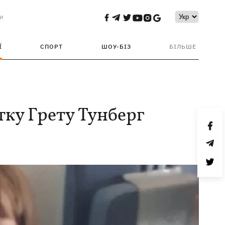
и
Ї
СПОРТ
ШОУ-БІЗ
БІЛЬШЕ
тку Грету Тунберг