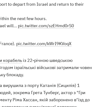
ort to depart from Israel and return to their
ithin the next few hours.
ael will…
pic.twitter.com/szEHmd0rS0
 France).
pic.twitter.com/kWrI9KVoqX
и корабель
із 22-річною шведською
Згодом ізраїльські військові затримали човен
ьку блокаду.
а вирушила з порту Катанія (Сицилія) 1
юдей, зокрема Грета Тунберг, актор з "Гри
енту Ріма Хассан, якій заборонено в’їзд до
ло доправлення гуманітарної допомоги —