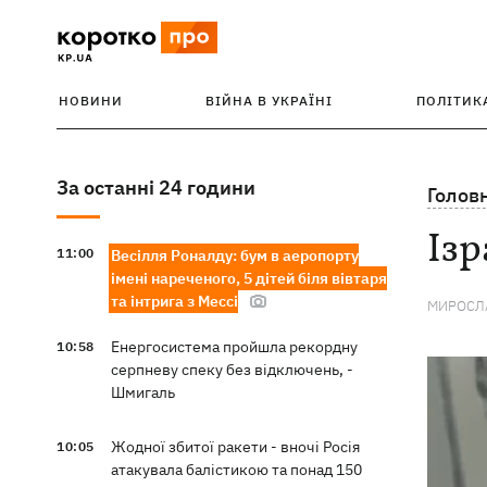
НОВИНИ
ВІЙНА В УКРАЇНІ
ПОЛІТИК
За останні 24 години
Голов
Ізр
11:00
Весілля Роналду: бум в аеропорту
імені нареченого, 5 дітей біля вівтаря
та інтрига з Мессі
МИРОСЛА
Енергосистема пройшла рекордну
10:58
серпневу спеку без відключень, -
Шмигаль
Жодної збитої ракети - вночі Росія
10:05
атакувала балістикою та понад 150