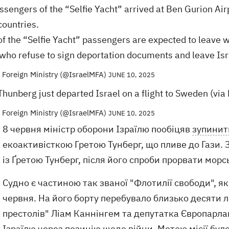
ssengers of the “Selfie Yacht” arrived at Ben Gurion Airp
ountries.
f the “Selfie Yacht” passengers are expected to leave w
who refuse to sign deportation documents and leave Isr
l Foreign Ministry (@IsraelMFA)
JUNE 10, 2025
Thunberg just departed Israel on a flight to Sweden (via
l Foreign Ministry (@IsraelMFA)
JUNE 10, 2025
8 червня міністр оборони Ізраїлю пообіцяв
зупинит
екоактивісткою Гретою Тунберг, що пливе до Гази. 
із Ґретою Тунберг, після його спроби прорвати морс
Судно є частиною так званої "Флотилії свободи", як
червня. На його борту перебувало близько десяти л
престолів" Ліам Каннінгем та депутатка Європарлам
Ізраїлю через позицію щодо війни. Метою місії бу