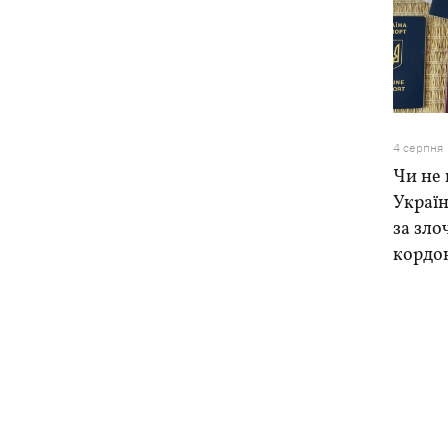
4 серпня
Чи не 
Україн
за зло
кордо