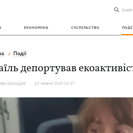
Знайт
А
ЕКОНОМІКА
СУСПІЛЬСТВО
ПОДІ
на
Події
аїль депортував екоактивіс
10 червня 2025 10:57
ВА БЗІКАДЗЕ