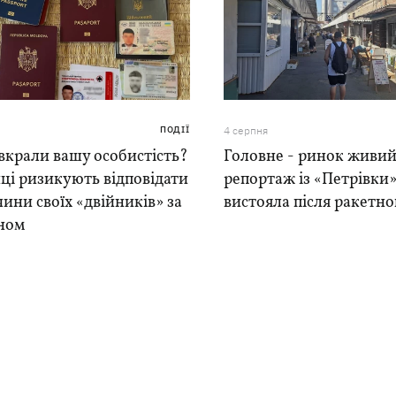
ПОДІЇ
4 серпня
вкрали вашу особистість?
Головне - ринок живий
ці ризикують відповідати
репортаж із «Петрівки»
чини своїх «двійників» за
вистояла після ракетно
ном