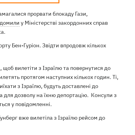
намагалися прорвати блокаду Гази,
ідомили
у Міністерстві закордонних справ
ка.
орту Бен-Гуріон. Звідти впродовж кількох
 щоб вилетіти з Ізраїлю та повернутися до
илетять протягом наступних кількох годин. Ті,
їхати з Ізраїлю, будуть доставлені до
ва для дозволу на їхню депортацію. Консули з
ться у повідомленні.
унберг вже вилетіла з Ізраїлю рейсом до