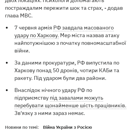
двох локаціях. Психологи допомагають
постраждалим пережити шок та страх, - додав
глава МВС.
7 червня армія
РФ завдала масованого
удару по Харкову.
Мер міста назвав атаку
найпотужнішою з початку повномасштабної
війни.
За даними прокуратури, РФ випустила по
Харкову понад 50 дронів, чотири КАБи та
ракету. Під ударом були два райони.
Внаслідок нічного удару РФ по
підприємству
під завалами можуть
перебувати щонайменше шість працівників.
Зв'язку з ними зараз немає.
Новини по темі:
Війна України з Росією