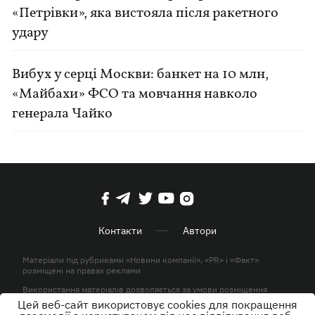
«Петрівки», яка вистояла після ракетного
удару
Вибух у серці Москви: банкет на 10 млн,
«Майбахи» ФСО та мовчання навколо
генерала Чайко
Контакти
Автори
Матеріали під рубриками «Новини компанії», «PR» і «Факт»
розміщені на правах реклами
Використання матеріалів дозволяється за умови розміщення
активного гіперпосилання на KP.UA в першому абзаці.
Цей веб-сайт використовує cookies для покращення