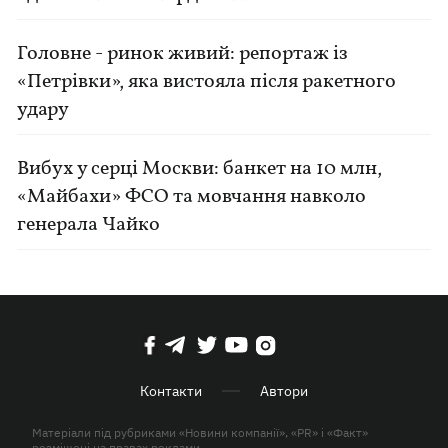
Головне - ринок живий: репортаж із
«Петрівки», яка вистояла після ракетного
удару
Вибух у серці Москви: банкет на 10 млн,
«Майбахи» ФСО та мовчання навколо
генерала Чайко
Контакти
Автори
Матеріали під рубриками «Новини компанії», «PR» і «Факт»
розміщені на правах реклами