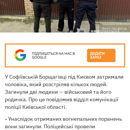
Фото: npu.gov.ua
ПІДПИШІТЬСЯ НА НАС В
ДОДАТИ
GOOGLE
ЗАРАЗ
У
Софіївській Борщагівці
під Києвом затримали
чоловіка, який розстріляв кількох людей.
Загинули дві людини — військовий та його
родичка. Про це
повідомив
відділ комунікації
поліції Київської області.
- Унаслідок отриманих вогнепальних поранень
вони загинули. Поліцейські провели