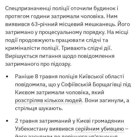
Спецпризначенці поліції оточили будинок і
протягом години затримали чоловіка. Ним
виявився 63-річний місцевий мешканець. Його
затримано у процесуальному порядку. На місці
події продовжують працювати слідчі та
криміналісти поліції. Тривають слідчі дії.
Вирішується питання щодо повідомлення
затриманого про підозру.
Раніше 8 травня поліція Київської області
повідомила, що у Софіївській Борщагівці під
Києвом затримали чоловіка, який
розстріляв кількох людей
. Вони загинули, а
стрільця шукають.
2 травня затриманий у Києві громадянин
Узбекистану виявився
серійним убивцею
–
його засудили до довічного ув'язнення.