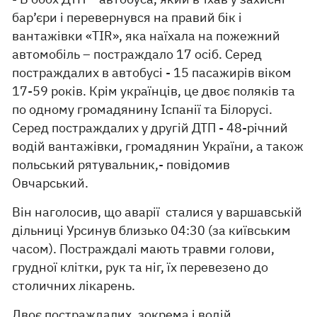
бар’єри і перевернувся на правий бік і
вантажівки «TIR», яка наїхала на пожежний
автомобіль – постраждало 17 осіб. Серед
постраждалих в автобусі - 15 пасажирів віком
17-59 років. Крім українців, це двоє поляків та
по одному громадянину Іспанії та Білорусі.
Серед постраждалих у другій ДТП - 48-річний
водій вантажівки, громадянин України, а також
польський рятувальник,- повідомив
Овчарський.
Він наголосив, що аварії сталися у варшавській
дільниці Урсинув близько 04:30 (за київським
часом). Постраждалі мають травми голови,
грудної клітки, рук та ніг, їх перевезено до
столичних лікарень.
Двоє постраждалих, зокрема і водій