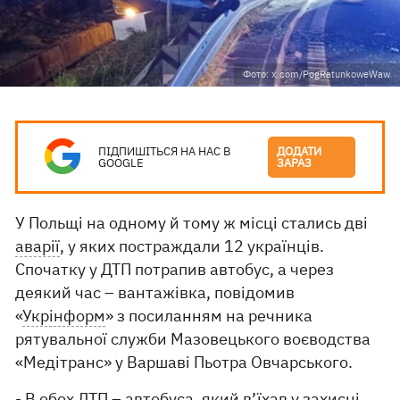
Фото: x.com/PogRatunkoweWaw
ПІДПИШІТЬСЯ НА НАС В
ДОДАТИ
GOOGLE
ЗАРАЗ
У Польщі на одному й тому ж місці стались дві
аварії
, у яких постраждали 12 українців.
Спочатку у ДТП потрапив автобус, а через
деякий час – вантажівка, повідомив
«
Укрінформ
» з посиланням на речника
рятувальної служби Мазовецького воєводства
«Медітранс» у Варшаві Пьотра Овчарського.
- В обох ДТП – автобуса, який в’їхав у захисні