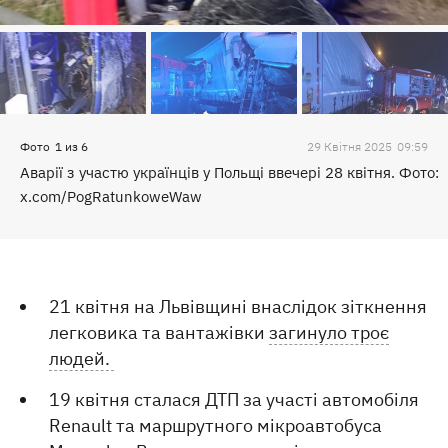
Фото
1
из
6
29 Квiтня 2025
09:59
Аварії з участю українців у Польщі ввечері 28 квітня. Фото:
x.com/PogRatunkoweWaw
21 квітня на Львівщині внаслідок зіткнення
легковика та вантажівки
загинуло троє
людей.
19 квітня сталася ДТП за участі автомобіля
Renault та маршрутного мікроавтобуса