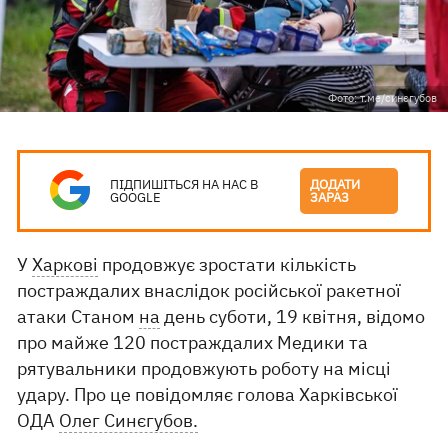
Фото: т.ме/синєгубов
ПІДПИШІТЬСЯ НА НАС В
ДОДАТИ
GOOGLE
ЗАРАЗ
У
Харкові
продовжує зростати кількість
постраждалих внаслідок російської ракетної
атаки Станом
на
день суботи, 19 квітня, відомо
про майже 120 постраждалих Медики та
рятувальники продовжують роботу на місці
удару. Про це повідомляє голова Харківської
ОДА
Олег Синєгубов.