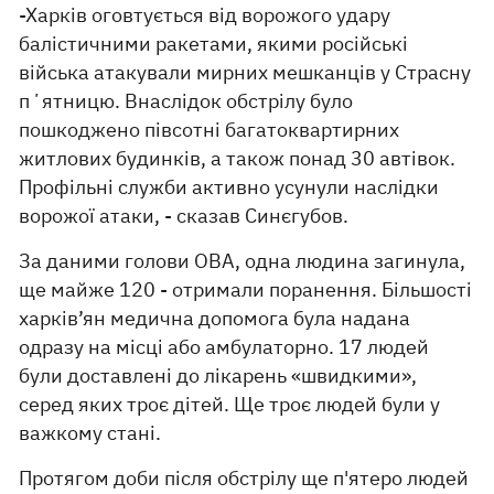
-Харків оговтується від ворожого удару
балістичними ракетами, якими російські
війська атакували мирних мешканців у Страсну
пʼятницю. Внаслідок обстрілу було
пошкоджено півсотні багатоквартирних
житлових будинків, а також понад 30 автівок.
Профільні служби активно усунули наслідки
ворожої атаки, - сказав Синєгубов.
За даними голови ОВА, одна людина загинула,
ще майже 120 - отримали поранення. Більшості
харків’ян медична допомога була надана
одразу на місці або амбулаторно. 17 людей
були доставлені до лікарень «швидкими»,
серед яких троє дітей. Ще троє людей були у
важкому стані.
Протягом доби після обстрілу ще п'ятеро людей