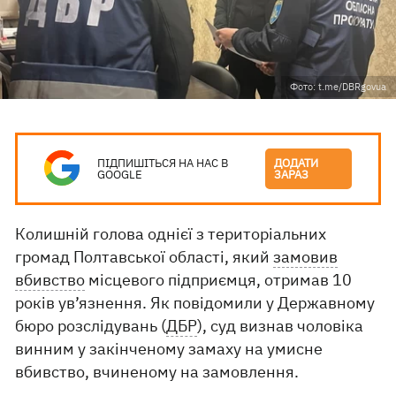
Фото: t.me/DBRgovua
ПІДПИШІТЬСЯ НА НАС В
ДОДАТИ
GOOGLE
ЗАРАЗ
Колишній голова однієї з територіальних
громад Полтавської області, який
замовив
вбивство
місцевого підприємця, отримав 10
років ув’язнення. Як повідомили у Державному
бюро розслідувань (
ДБР
), суд визнав чоловіка
винним у закінченому замаху на умисне
вбивство, вчиненому на замовлення.