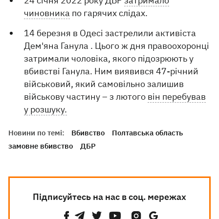
24 січня 2022 року ДБР
затримало
чиновника
по гарячих слідах.
14 березня в Одесі застрелили активіста
Дем'яна Ганула . Цього ж дня правоохоронці
затримали чоловіка, якого підозрюють у
вбивстві Ганула. Ним виявився 47-річний
військовий, який самовільно залишив
військову частину – з лютого
він перебував
у розшуку.
Новини по темі:
Вбивство
Полтавська область
замовне вбивство
ДБР
Підписуйтесь на нас в соц. мережах