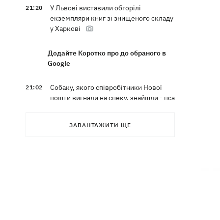
У Львові виставили обгорілі
21:20
екземпляри книг зі знищеного складу
у Харкові
Додайте Коротко про до обраного в
Google
Собаку, якого співробітники Нової
21:02
пошти вигнали на спеку, знайшли - пса
нагодували та забрали додому
ЗАВАНТАЖИТИ ЩЕ
Сенат США схвалив законопроект
20:40
Грема про "пекельні санкції" проти
РФ
Зеленський вперше прибув до Сербії
20:14
та розповів про цілі візиту
У Львові запровадили карантинні
20:04