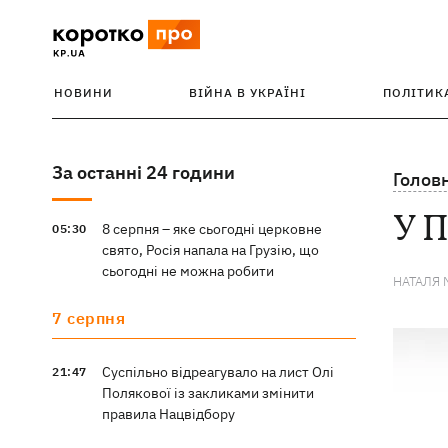
НОВИНИ
ВІЙНА В УКРАЇНІ
ПОЛІТИК
За останні 24 години
Голов
У П
8 серпня – яке сьогодні церковне
05:30
свято, Росія напала на Грузію, що
сьогодні не можна робити
НАТАЛЯ 
7 серпня
Суспільно відреагувало на лист Олі
21:47
Полякової із закликами змінити
правила Нацвідбору