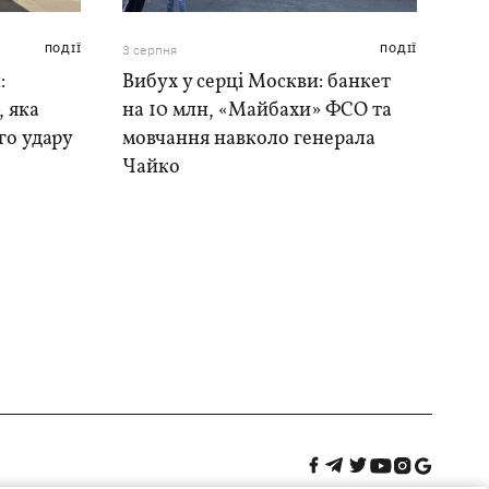
ПОДІЇ
3 серпня
ПОДІЇ
:
Вибух у серці Москви: банкет
, яка
на 10 млн, «Майбахи» ФСО та
го удару
мовчання навколо генерала
Чайко