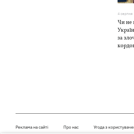
4 серпня
Чи не 
Україн
за зло
кордо
Реклама на сайті
Про нас
Угода з користувач