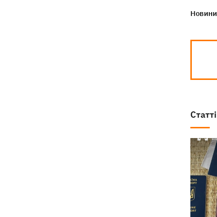
Дрони ЗСУ вразили 10
18:48
Новини 
електропідстанцій, 6 суден
"тіньового" флоту та базу ФСБ в
Криму
Статті