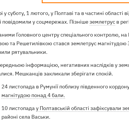
і у суботу, 1 лютого, у Полтаві та в частині області
і повідомили у соцмережах. Пізніше
землетрус
в рег
аними Головного центру спеціального контролю, на 
ою та Решетилівкою стався землетрус магнітудою 3
чили рятувальники.
передньою інформацією, негативних наслідків у зем
лися. Мешканців закликали зберігати спокій.
24 листопада в Румунії поблизу південного кордон
магнітудою понад 4 бали.
10 листопада
у Полтавській області зафіксували з
районі села Васьки.