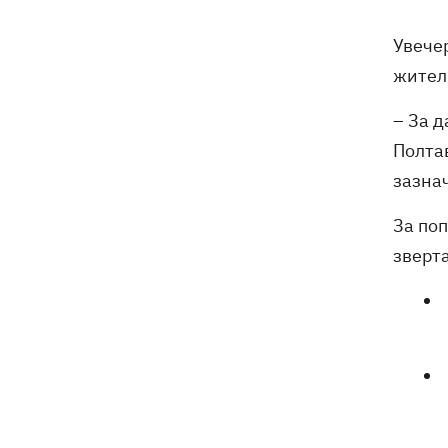
обмеження через виявлення сказу в
кота
Увечер
жител
Україна та Польща завершили
19:49
ексгумацію жертв Волинської трагедії
– За д
у двох селах на Волині
Полтав
У Будапешті після обмілення Дунаю
19:16
зазна
підняли з дна мотоцикл вермахту та
останки двох солдатів
За по
зверта
19:00
Анекдоти та меми тижня: прильоти-
прильоти, ідіть на болота і
український Джеймс Бонд з
кабачками
Тисяча незаконно списаних чоловіків
18:53
- суд взяв під варту ексочільника
Мукачівського ТЦК