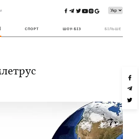
и
Ї
СПОРТ
ШОУ-БІЗ
БІЛЬШЕ
млетрус