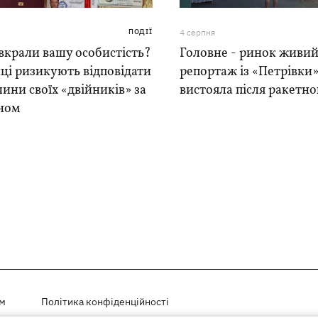
ПОДІЇ
4 серпня
вкрали вашу особистість?
Головне - ринок живий
ці ризикують відповідати
репортаж із «Петрівки»
чини своїх «двійників» за
вистояла після ракетно
ном
ем
Політика конфіденційності