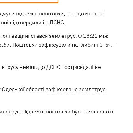
 відчули підземні поштовхи, про що місцеві
іоні підтвердили і в
ДСНС.
Полтавщині стався землетрус. О 18:21 між
,67. Поштовхи зафіксували на глибині 3 км, –
летрусу немає. До ДСНС постраждалі не
у Одеської області
зафіксовано землетрус
емлетрус
. Підземні поштовхи було виявлено в