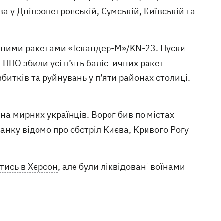
а у Дніпропетровській, Сумській, Київській та
чними ракетами «Іскандер-М»/KN-23. Пуски
 ППО збили усі п’ять балістичних ракет
итків та руйнувань у п’яти районах столиці.
 на мирних українців. Ворог бив по містах
анку відомо про обстріл Києва, Кривого Рогу
тись в Херсон
, але були ліквідовані воїнами