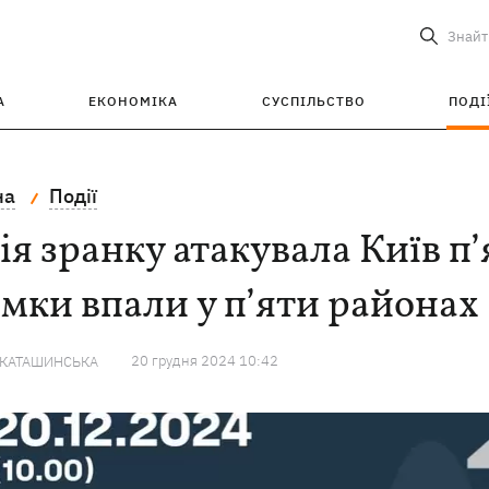
Знайт
А
ЕКОНОМІКА
СУСПІЛЬСТВО
ПОДІ
на
Події
ія зранку атакувала Київ п
мки впали у п’яти районах
20 грудня 2024 10:42
 КАТАШИНСЬКА