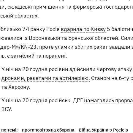
и, складські приміщення та фермерські господарств
ській областях.
близько 7-ї ранку Росія
вдарила по Києву
5 балісти
ювалися із Воронезької та Брянської областей. Сили
дер-М»/KN-23, проте уламки збитих ракет завдали зб
ь, є загиблий та поранені.
У ніч на 20 грудня росіяни здійснили чергову атаку
дронами, ракетами та артилерією.
Станом на 6-ту р
та Херсону.
У ніч на 20 грудня російські ДРГ
намагались прорва
ЗСУ.
по темі:
протиповітряна оборона
Війна України з Росією