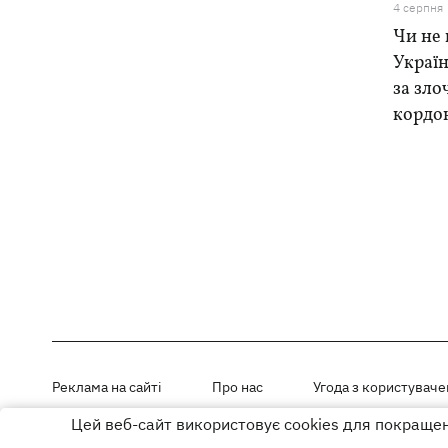
4 серпня
Чи не 
Україн
за зло
кордо
Реклама на сайті
Про нас
Угода з користувач
Цей веб-сайт використовує cookies для покращенн
Матеріали під рубриками «Новини компанії», «PR» і «Факт» розміщен