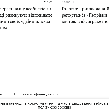
ПОДІЇ
4 серпня
вкрали вашу особистість?
Головне - ринок живий
ці ризикують відповідати
репортаж із «Петрівки»
чини своїх «двійників» за
вистояла після ракетно
ном
ем
Політика конфіденційності
я взаємодії з користувачем під час відвідування веб-сай
і на правах реклами
ПОЛІТИКОЮ COOKIES