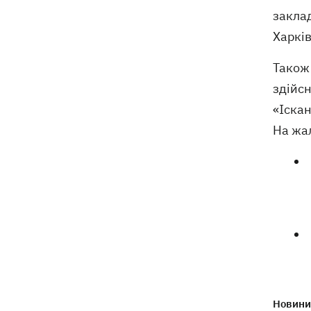
заклад
Харків
Також 
здійсн
«Іскан
На жал
Новини 