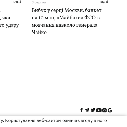
ПОДІЇ
3 серпня
ПОДІЇ
:
Вибух у серці Москви: банкет
, яка
на 10 млн, «Майбахи» ФСО та
го удару
мовчання навколо генерала
Чайко
ту. Користування веб-сайтом означає згоду з його