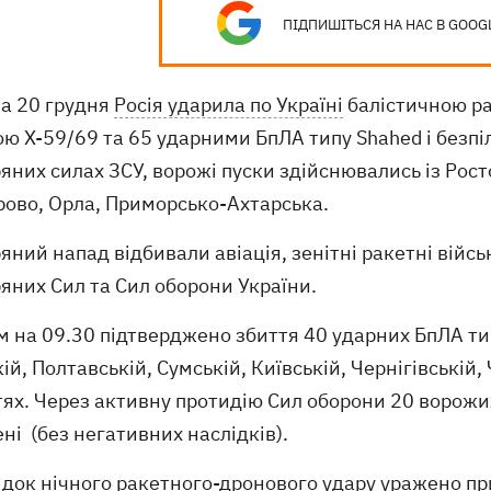
ПІДПИШІТЬСЯ НА НАС В GOOG
на 20 грудня
Росія ударила по Україні
балістичною ра
ю Х-59/69 та 65 ударними БпЛА типу Shahed і безпі
яних силах ЗСУ, ворожі пуски здійснювались із Росто
рово, Орла, Приморсько-Ахтарська.
яний напад відбивали авіація, зенітні ракетні військ
яних Сил та Сил оборони України.
 на 09.30 підтверджено збиття 40 ударних БпЛА тип
ій, Полтавській, Сумській, Київській, Чернігівській,
ях. Через активну протидію Сил оборони 20 ворожих
ні (без негативних наслідків).
док нічного ракетного-дронового удару уражено при