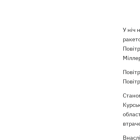
Росіяни вбили своїми дронами
13:01
директора київської школи, її
чоловіка та онука
У ніч 
13:00
Квас, який пережив князів, бочки і
ракето
кока-колу теж переживе: чому
Повітр
українці досі люблять цей напій
Мілле
У Генштабі підтвердили ураження
12:32
Ільського та Сизранського НПЗ, а
Повітр
також поста спостереження на
Повітр
буровій «Сиваш»
Станом
Через російські удари деякі поїзди
12:02
затримуються на 12 годин, -
Курськ
«Укрзалізниця»
област
втраче
12:00
Кульбіт Трампа: чому США забрали
обіцянки щодо ракет для Patriot і що
Внаслі
робити Києву