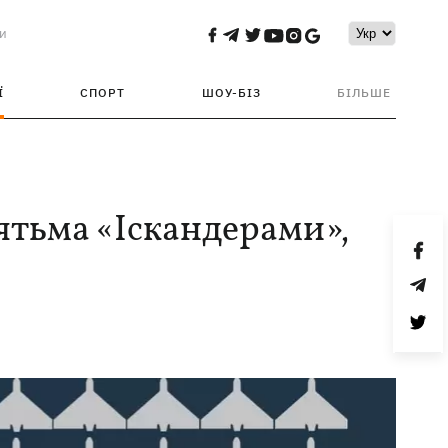
и
Ї
СПОРТ
ШОУ-БІЗ
БІЛЬШЕ
’ятьма «Іскандерами»,