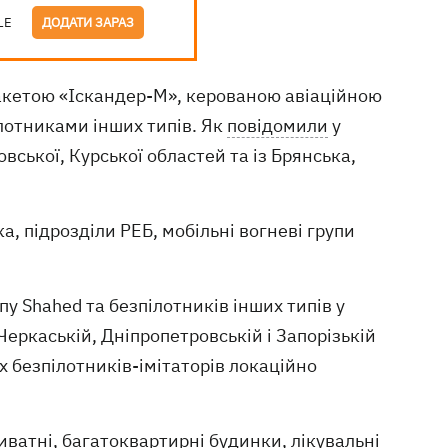
LE
ДОДАТИ ЗАРАЗ
кетою «Іскандер-М», керованою авіаційною
лотниками інших типів. Як
повідомили
у
вської, Курської областей та із Брянська,
а, підрозділи РЕБ, мобільні вогневі групи
у Shahed та безпілотників інших типів у
 Черкаській, Дніпропетровській і Запорізькій
 безпілотників-імітаторів локаційно
ватні, багатоквартирні будинки, лікувальні