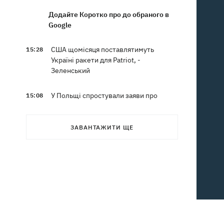
Додайте Коротко про до обраного в
Google
США щомісяця поставлятимуть
15:28
Україні ракети для Patriot, -
Зеленський
У Польщі спростували заяви про
15:08
депортацію українців призовного віку
- "це популізм"
ЗАВАНТАЖИТИ ЩЕ
На Буковині затримали чоловіка, який
14:36
11 днів ховався у лісі після того, як
поранив поліцейських
На Київщині спалахнула пожежа у
14:09
притулку для тварин «Сіріус» -
загинуло 8 собак