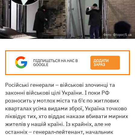
Фото: @topor/5.ua
ПІДПИШІТЬСЯ НА НАС В
ДОДАТИ
GOOGLE
ЗАРАЗ
Російські генерали – військові злочинці та
законні військові цілі України. І поки РФ
розносить у мотлох міста та б'є по житлових
кварталах усіма видами зброї, Україна точково
ліквідує тих, хто віддає накази вбивати мирних
жителів у нашій країні. Із крайніх, але не
останніх – генерал-лейтенант, начальник