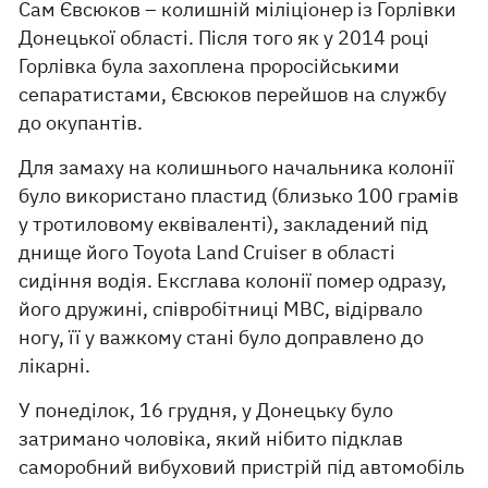
Сам Євсюков – колишній міліціонер із Горлівки
Донецької області. Після того як у 2014 році
Горлівка була захоплена проросійськими
сепаратистами, Євсюков перейшов на службу
до окупантів.
Для замаху на колишнього начальника колонії
було використано пластид (близько 100 грамів
у тротиловому еквіваленті), закладений під
днище його Toyota Land Cruiser в області
сидіння водія. Ексглава колонії помер одразу,
його дружині, співробітниці МВС, відірвало
ногу, її у важкому стані було доправлено до
лікарні.
У понеділок, 16 грудня, у Донецьку було
затримано чоловіка, який нібито підклав
саморобний вибуховий пристрій під автомобіль