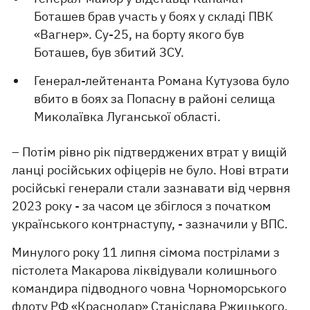
Боташев брав участь у боях у складі ПВК
«Вагнер». Су-25, на борту якого був
Боташев, був збитий ЗСУ.
Генерал-лейтенанта Романа Кутузова було
вбито в боях за Попасну в районі селища
Миколаївка Луганської області.
– Потім рівно рік підтверджених втрат у вищій
ланці російських офіцерів не було. Нові втрати
російські генерали стали зазнавати від червня
2023 року - за часом це збіглося з початком
українського контрнаступу, - зазначили у ВПС.
Минулого року 11 липня сімома пострілами з
пістолета Макарова ліквідували колишнього
командира підводного човна Чорноморського
флоту РФ «Краснодар» Станіслава Ржицького.