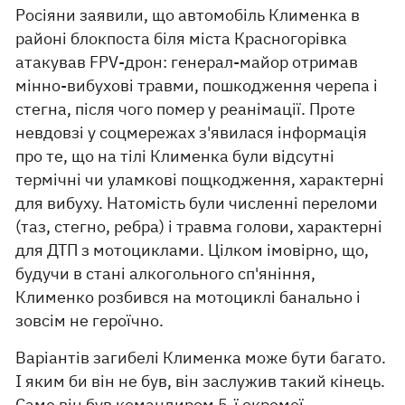
Росіяни заявили, що автомобіль Клименка в
районі блокпоста біля міста Красногорівка
атакував FPV-дрон: генерал-майор отримав
мінно-вибухові травми, пошкодження черепа і
стегна, після чого помер у реанімації. Проте
невдовзі у соцмережах з'явилася інформація
про те, що на тілі Клименка були відсутні
термічні чи уламкові пощкодження, характерні
для вибуху. Натомість були численні переломи
(таз, стегно, ребра) і травма голови, характерні
для ДТП з мотоциклами. Цілком імовірно, що,
будучи в стані алкогольного сп'яніння,
Клименко розбився на мотоциклі банально і
зовсім не героїчно.
Варіантів загибелі Клименка може бути багато.
І яким би він не був, він заслужив такий кінець.
Саме він був командиром 5-ї окремої