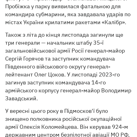
Пробіжка у парку виявилася фатальною для
командира субмарини, яка завдавала ударів по
містах України крилатими ракетами «Калібр».
Також з літа до кінця листопада загинули ще
три генерали — начальник штабу 35-ї
загальновійськової армії Росії генерал-майор
Сергій Горячов та заступник командувача
Південного військового округу генерал-
лейтенант Олег Цоков. У листопаді 2023-го
загинув заступник командувача 14-го
армійського корпусу генерал-майор Володимир
Завадський.
У вересні цього року в Підмосков'ї було
знищено полковника російської окупаційної
армії Олексія Коломейцева. Він керував 924-м
державним центром безпілотної авіації МО РФ,