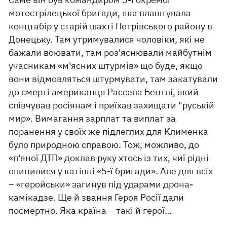
мотострілецької бригади, яка влаштувала
концтабір у старій шахті Петрівського району в
Донецьку. Там утримувалися чоловіки, які не
бажали воювати, там роз'яснювали майбутнім
учасникам «м'ясних штурмів» що буде, якщо
вони відмовляться штурмувати, там закатували
до смерті американця Рассела Бентлі, який
співчував росіянам і приїхав захищати "руській
мир». Вимагання зарплат та виплат за
поранення у своїх же підлеглих для Клименка
було природною справою. Тож, можливо, до
«п'яної ДТП» доклав руку хтось із тих, чиї рідні
опинилися у катівні «5-ї бригади». Але для всіх
– «геройськи» загинув під ударами дрона-
камікадзе. Ще й звання Героя Росії дали
посмертно. Яка країна – такі й герої…