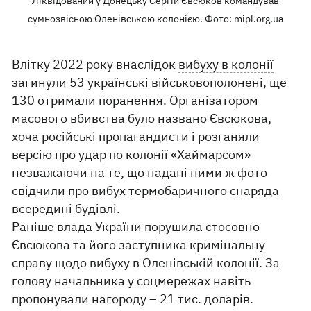
Ліквідований у Донецьку Сергій Євсюков командував
сумнозвісною Оленівською колонією. Фото: mipl.org.ua
Влітку 2022 року внаслідок
вибуху в колонії
загинули 53 українські військовополонені, ще
130 отримали поранення. Організатором
масового вбивства було названо Євсюкова,
хоча російські пропагандисти і розганяли
версію про удар по колонії «Хаймарсом»
незважаючи на те, що надані ними ж фото
свідчили про вибух термобаричного снаряда
всередині будівлі.
Раніше влада України порушила стосовно
Євсюкова та його заступника кримінальну
справу щодо вибуху в Оленівській колонії. За
голову начальника у соцмережах навіть
пропонували нагороду – 21 тис. доларів.