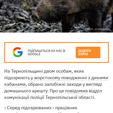
Фото: pixabay.com
ПІДПИШІТЬСЯ НА НАС В
ДОДАТИ
GOOGLE
ЗАРАЗ
На Тернопільщині двом особам, яких
підозрюють у
жорстокому поводженні з дикими
кабанами
, обрано запобіжні заходи у вигляді
домашнього арешту. Про це
повідомив
відділ
комунікації поліції Тернопільської області.
- Серед підозрюваних - працівник