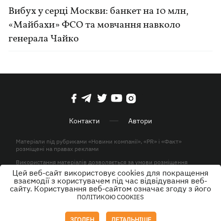
Вибух у серці Москви: банкет на 10 млн,
«Майбахи» ФСО та мовчання навколо
генерала Чайко
Контакти
Автори
Матеріали під рубриками «Новини компанії», «PR» і «Факт»
розміщені на правах реклами
Використання матеріалів дозволяється за умови розміщення
активного гіперпосилання на KP.UA в першому абзаці.
Цей веб-сайт використовує cookies для покращення
взаємодії з користувачем під час відвідування веб-
© ТОВ «ЮЛАВ МЕДІА» 2026. Всі права захищені.
сайту. Користування веб-сайтом означає згоду з його
ПОЛІТИКОЮ COOKIES
Дизайн
ЗГОДЕН
ДЕТАЛЬНІШЕ