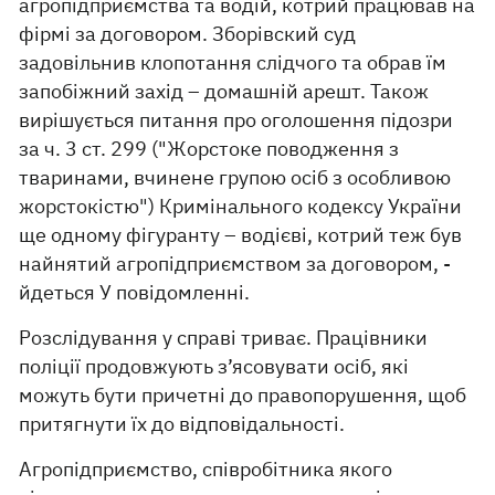
агропідприємства та водій, котрий працював на
фірмі за договором. Зборівский суд
задовільнив клопотання слідчого та обрав їм
запобіжний захід – домашній арешт. Також
вирішується питання про оголошення підозри
за ч. 3 ст. 299 ("Жорстоке поводження з
тваринами, вчинене групою осіб з особливою
жорстокістю") Кримінального кодексу України
ще одному фігуранту – водієві, котрий теж був
найнятий агропідприємством за договором, -
йдеться У повідомленні.
Розслідування у справі триває. Працівники
поліції продовжують з’ясовувати осіб, які
можуть бути причетні до правопорушення, щоб
притягнути їх до відповідальності.
Агропідприємство, співробітника якого