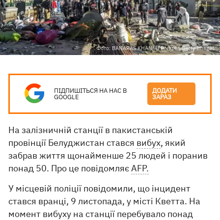
Фото: BANARAS KHAN/AFP через Getty Images
ПІДПИШІТЬСЯ НА НАС В
ДОДАТИ
GOOGLE
ЗАРАЗ
На залізничній станції в пакистанській
провінції Белуджистан стався
вибух
, який
забрав життя щонайменше 25 людей і поранив
понад 50. Про це повідомляє
AFP.
У місцевій поліції повідомили, що інцидент
стався вранці, 9 листопада, у місті Кветта. На
момент вибуху на станції перебувало понад