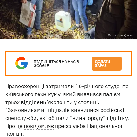
Фото: npu.gov.ua
ПІДПИШІТЬСЯ НА НАС В
ДОДАТИ
GOOGLE
ЗАРАЗ
Правоохоронці затримали 16-річного студента
київського технікуму, який виявився
палієм
трьох відділень Укрпошти у столиці.
"Замовниками" підпалів виявилися російські
спецслужби, які обіцяли "винагороду" підлітку.
Про це
повідомляє
пресслужба Національної
поліції.