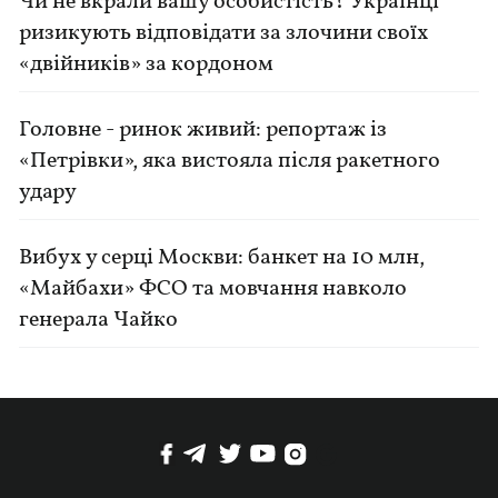
Чи не вкрали вашу особистість? Українці
ризикують відповідати за злочини своїх
«двійників» за кордоном
Головне - ринок живий: репортаж із
«Петрівки», яка вистояла після ракетного
удару
Вибух у серці Москви: банкет на 10 млн,
«Майбахи» ФСО та мовчання навколо
генерала Чайко