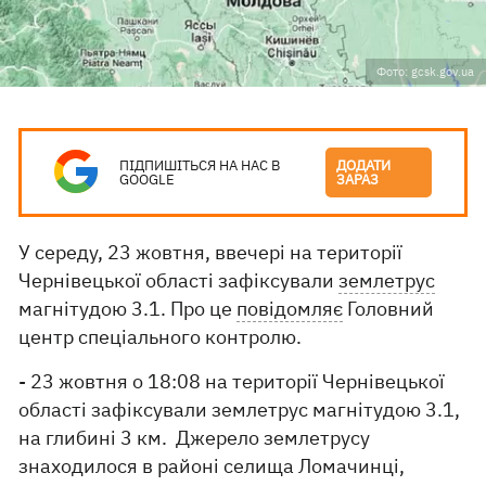
Фото: gcsk.gov.ua
ПІДПИШІТЬСЯ НА НАС В
ДОДАТИ
GOOGLE
ЗАРАЗ
У середу, 23 жовтня, ввечері на території
Чернівецької області зафіксували
землетрус
магнітудою 3.1. Про це
повідомляє
Головний
центр спеціального контролю.
- 23 жовтня о 18:08 на території Чернівецької
області зафіксували землетрус магнітудою 3.1,
на глибині 3 км. Джерело землетрусу
знаходилося в районі селища Ломачинці,