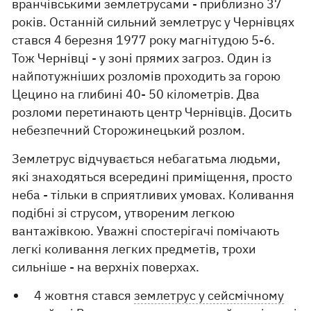
вранчівськими землетрусами - приблизно 37
років. Останній сильний землетрус у Чернівцях
стався 4 березня 1977 року магнітудою 5-6.
Тож Чернівці - у зоні прямих загроз. Один із
найпотужніших розломів проходить за горою
Цецино на глибині 40- 50 кілометрів. Два
розломи перетинають центр Чернівців. Досить
небезпечний Сторожинецький розлом.
Землетрус відчувається небагатьма людьми,
які знаходяться всередині приміщення, просто
неба - тільки в сприятливих умовах. Коливання
подібні зі струсом, утвореним легкою
вантажівкою. Уважні спостерігачі помічають
легкі коливання легких предметів, трохи
сильніше - на верхніх поверхах.
4 жовтня стався
землетрус у сейсмічному