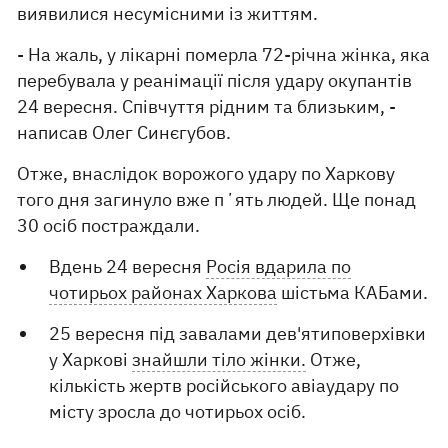
виявилися несумісними із життям.
- На жаль, у лікарні померла 72-річна жінка, яка
перебувала у реанімації після удару окупантів
24 вересня. Співчуття рідним та близьким, -
написав Олег Синєгубов.
Отже, внаслідок ворожого удару по Харкову
того дня загинуло вже пʼять людей. Ще понад
30 осіб постраждали.
Вдень 24 вересня
Росія вдарила по
чотирьох районах Харкова
шістьма КАБами.
25 вересня під завалами дев'ятиповерхівки
у Харкові
знайшли тіло жінки.
Отже,
кількість жертв російського авіаудару по
місту зросла до чотирьох осіб.