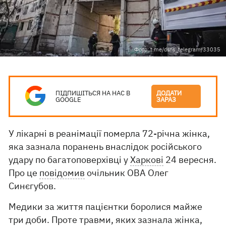
Фото: t.me/dsns_telegram/33035
ПІДПИШІТЬСЯ НА НАС В
ДОДАТИ
GOOGLE
ЗАРАЗ
У лікарні в реанімації померла 72-річна жінка,
яка зазнала поранень внаслідок російського
удару по багатоповерхівці у
Харкові
24 вересня.
Про це
повідомив
очільник ОВА Олег
Синєгубов.
Медики за життя пацієнтки боролися майже
три доби. Проте травми, яких зазнала жінка,