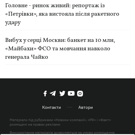
Головне - ринок живий: репортаж із
«Петрівки», яка вистояла після ракетного
удару
Вибух у серці Москви: банкет на 10 млн,
«Майбахи» ФСО та мовчання навколо
генерала Чайко
Контакти
Автори
Матеріали під рубриками «Новини компанії», «PR» і «Факт»
розміщені на правах реклами
Використання матеріалів дозволяється за умови розміщення