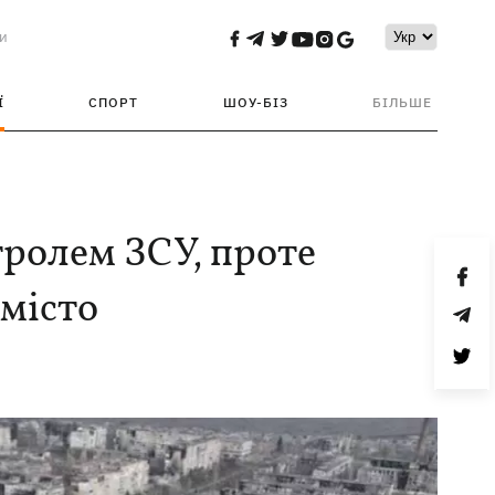
и
Ї
СПОРТ
ШОУ-БІЗ
БІЛЬШЕ
тролем ЗСУ, проте
місто