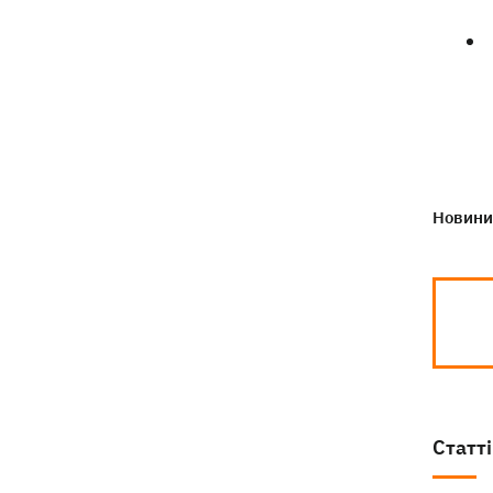
Компанія OpenAI призупинила тести
18:16
ІІ-моделі Astra через побоювання з
приводу її кіберможливостей
Новини 
Статті