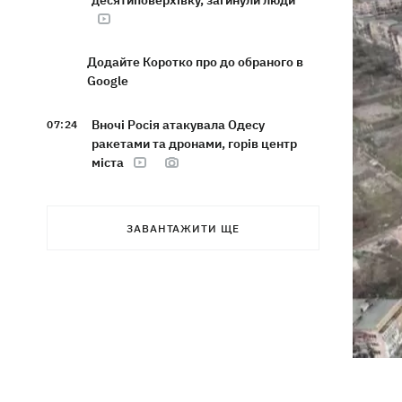
десятиповерхівку, загинули люди
Додайте Коротко про до обраного в
Google
Вночі Росія атакувала Одесу
07:24
ракетами та дронами, горів центр
міста
9 серпня - яке сьогодні церковне
05:30
свято, що не можна робити, все про
ЗАВАНТАЖИТИ ЩЕ
цей день
8 серпня
Україна не збирається виходити з
21:46
Донбасу, Путін не зможе здобути
перемогу, - Зеленський