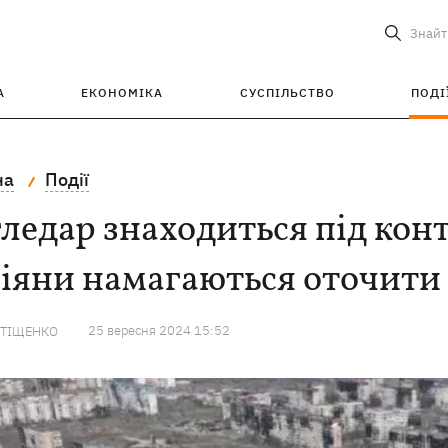
Знайт
А
ЕКОНОМІКА
СУСПІЛЬСТВО
ПОДІ
на
Події
ледар знаходиться під кон
іяни намагаються оточити 
25 вересня 2024 15:52
 ТІЩЕНКО