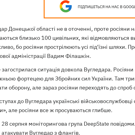
ПІДПИШІТЬСЯ НА НАС В GOOG
ар Донецької області не в оточенні, проте росіяни 
аються близько 100 цивільних, які відмовляються в
иво, бо росіяни прострілюють усі під'їзні шляхи. П
ової адміністрації Вадим Філашкін.
 загострилася ситуація довкола Вугледара. Росіяни
ньою фортецею для Збройних сил України. Там трив
ти оборону, але зараз росіяни переходять до спроб о
ступах до Вугледара українські військовослужбовці 
и», але росіяни все ж просуваються глибше.
28 серпня моніторингова група DeepState повідом
атакувати Вугледар з флангів.