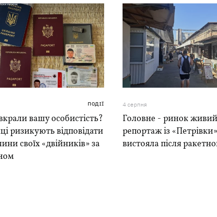
ПОДІЇ
4 серпня
вкрали вашу особистість?
Головне - ринок живий
ці ризикують відповідати
репортаж із «Петрівки»
чини своїх «двійників» за
вистояла після ракетно
ном