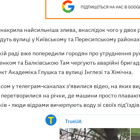
ПІДПИШІТЬСЯ НА НАС В GOOG
 накрила найсильніша злива, внаслідок чого у двох
дуть вулиці у Київському та Пересипському районах
кій раді вже попередили городян про утруднення ру
енком та Балківською Там чергують аварійні бригад
кт Академіка Глушка та вулиці Інглезі та Хімічна.
сом у телеграм-каналах з'явилися відео, на яких ви
перетворилися на річки, де машини просто плавают
ів - люди відрами вичерпують воду зі своїх під'їздів