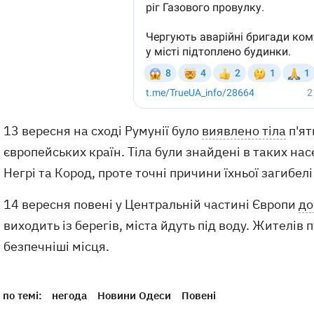
13 вересня на сході Румунії було
виявлено тіла
п'ят
європейських країн. Тіла були знайдені в таких нас
Негрі та Кород, проте точні причини їхньої загибел
14 вересня повені у Центральній частині Європи
до
виходить із берегів, міста йдуть під воду. Жителі
безпечніші місця.
по темі:
негода
Новини Одеси
Повені