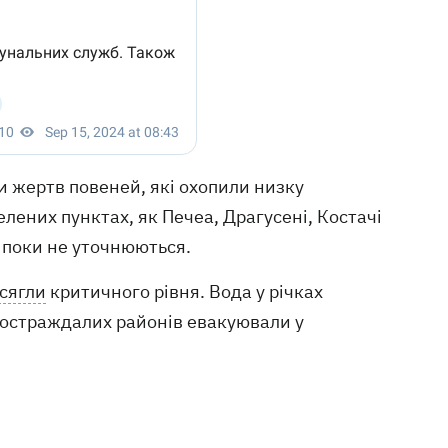
и жертв повеней, які охопили низку
елених пунктах, як Печеа, Драгусені, Костачі
і поки не уточнюються.
сягли
критичного рівня. Вода у річках
в постраждалих районів евакуювали у