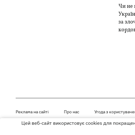
Чи не 
Україн
за зло
кордо
Реклама на сайті
Про нас
Угода з користувач
Цей веб-сайт використовує cookies для покращенн
Матеріали під рубриками «Новини компанії», «PR» і «Факт» розміщен
Використання матеріалів дозволяється за умови розміщення активно