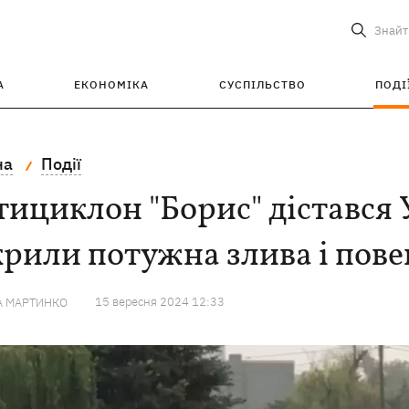
Знайт
А
ЕКОНОМІКА
СУСПІЛЬСТВО
ПОДІ
на
Події
ициклон "Борис" дістався 
рили потужна злива і пове
15 вересня 2024 12:33
А МАРТИНКО