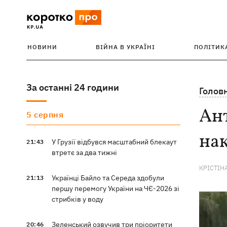
НОВИНИ
ВІЙНА В УКРАЇНІ
ПОЛІТИК
За останні 24 години
Голов
Ант
5 серпня
нак
У Грузії відбувся масштабний блекаут
21:43
втретє за два тижні
КРІСТІН
Українці Байло та Середа здобули
21:13
першу перемогу України на ЧЄ-2026 зі
стрибків у воду
Зеленський озвучив три пріоритети
20:46