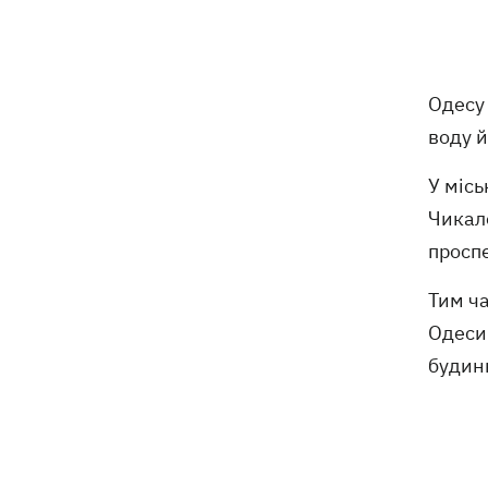
відступає, прогнозують локальні дощі
з грозами
Україна знищуватиме балістичні
18:45
Одесу
установки військ РФ, - Зеленський
воду й
18:27
Гар, дим і смог після обстрілів: як
У місь
захистити себе та близьких
Чикал
Генштаб спростував руйнування
18:17
проспе
Бортницької станції в Києві після атак
РФ
Тим ча
Одеси 
В МЗС відреагували на резонансну
17:45
заяву Залужного про НАТО - "слова
будинк
вирвали із контексту"