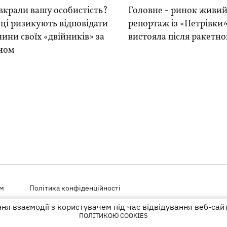
вкрали вашу особистість?
Головне - ринок живий
ці ризикують відповідати
репортаж із «Петрівки»
чини своїх «двійників» за
вистояла після ракетно
ном
ем
Політика конфіденційності
я взаємодії з користувачем під час відвідування веб-сай
і на правах реклами
ПОЛІТИКОЮ COOKIES
го гіперпосилання на KP.UA в першому абзаці.