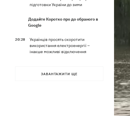
підготовки України до зими
Додайте Коротко про до обраного в
Google
Українців просять скоротити
20:28
використання електроенергії –
інакше можливі відключення
Тайський футболіст загинув від удару
19:50
блискавки просто на полі
ЗАВАНТАЖИТИ ЩЕ
Рада нацбезпеки затвердила План
19:47
стійкості Києва, - Клименко
Мудрик зіграв за "Челсі" – вперше за
19:19
615 днів
Погода в Україні 6 серпня – спека
18:53