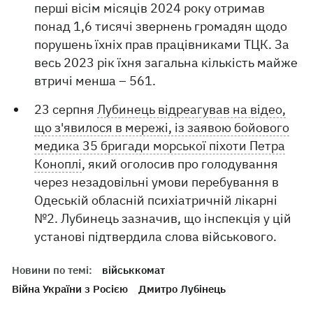
перші вісім місяців 2024 року отримав
понад 1,6 тисячі звернень громадян щодо
порушень їхніх прав працівниками ТЦК. За
весь 2023 рік їхня загальна кількість майже
втричі менша – 561.
23 серпня
Лубинець відреагував на відео,
що з'явилося в мережі, із заявою бойового
медика 35 бригади морської піхоти Петра
Коноплі
, який оголосив про голодування
через незадовільні умови перебування в
Одеській обласній психіатричній лікарні
№2. Лубинець зазначив, що інспекція у цій
установі підтвердила слова військового.
Новини по темі:
військкомат
Війна України з Росією
Дмитро Лубінець