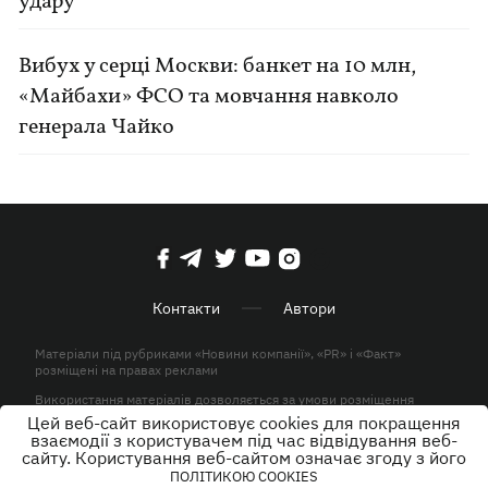
удару
Вибух у серці Москви: банкет на 10 млн,
«Майбахи» ФСО та мовчання навколо
генерала Чайко
Контакти
Автори
Матеріали під рубриками «Новини компанії», «PR» і «Факт»
розміщені на правах реклами
Використання матеріалів дозволяється за умови розміщення
активного гіперпосилання на KP.UA в першому абзаці.
Цей веб-сайт використовує cookies для покращення
взаємодії з користувачем під час відвідування веб-
© ТОВ «ЮЛАВ МЕДІА» 2026. Всі права захищені.
сайту. Користування веб-сайтом означає згоду з його
ПОЛІТИКОЮ COOKIES