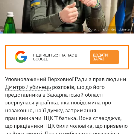
Фото: t.me/dmytro_lubinetzs
ПІДПИШІТЬСЯ НА НАС В
ДОДАТИ
GOOGLE
ЗАРАЗ
Уповноважений Верховної Ради з прав людини
Дмитро Лубинець
розповів, що до його
представника в Закарпатській області
звернулася українка, яка повідомила про
незаконне, на її думку, затримання
працівниками ТЦК її батька. Вона стверджує,
що працівники ТЦК били чоловіка, що призвело
до його смерті. Про це омбудсмен розповів у