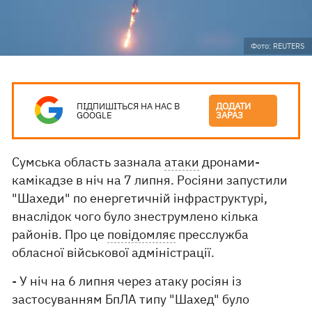
Фото: REUTERS
ПІДПИШІТЬСЯ НА НАС В
ДОДАТИ
GOOGLE
ЗАРАЗ
Сумська область зазнала
атаки
дронами-
камікадзе в ніч на 7 липня. Росіяни запустили
"Шахеди" по енергетичній інфраструктурі,
внаслідок чого було знеструмлено кілька
районів. Про це
повідомляє
пресслужба
обласної військової адміністрації.
- У ніч на 6 липня через атаку росіян із
застосуванням БпЛА типу "Шахед" було