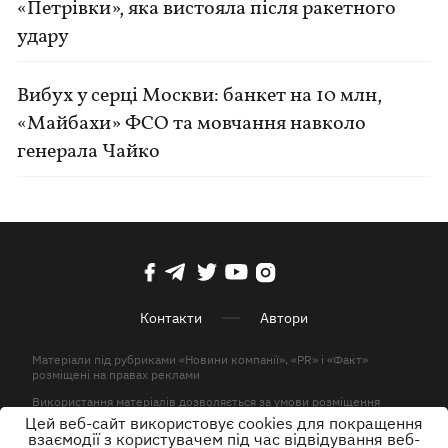
«Петрівки», яка вистояла після ракетного
удару
Вибух у серці Москви: банкет на 10 млн,
«Майбахи» ФСО та мовчання навколо
генерала Чайко
Контакти
Автори
Матеріали під рубриками «Новини компанії», «PR» і «Факт»
розміщені на правах реклами
Використання матеріалів дозволяється за умови розміщення
активного гіперпосилання на KP.UA в першому абзаці.
Цей веб-сайт використовує cookies для покращення
взаємодії з користувачем під час відвідування веб-
© ТОВ «ЮЛАВ МЕДІА» 2026. Всі права захищені.